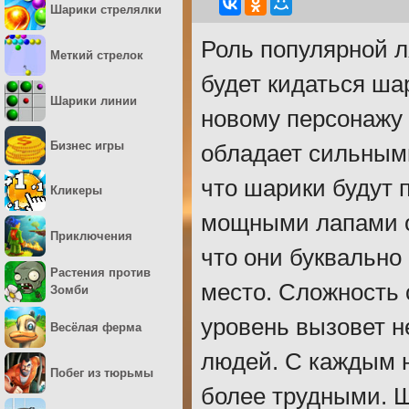
Шарики стрелялки
Роль популярной л
Меткий стрелок
будет кидаться ша
Шарики линии
новому персонажу 
Бизнес игры
обладает сильными
что шарики будут 
Кликеры
мощными лапами о
Приключения
что они буквально
Растения против
место. Сложность 
Зомби
уровень вызовет 
Весёлая ферма
людей. С каждым н
Побег из тюрьмы
более трудными. Ш