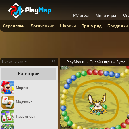
PC игры
Мини игры
Он
Стрелялки
Логические
Шарики
Три в ряд
Бродилки
PlayMap.ru
»
Онлайн игры
»
Зума
Категории
Марио
Маджонг
Пасьянсы