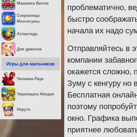
Машинка Вилли
проблематично, ве
Сокровища
быстро соображать
Монтесумы
начала их надо су
Атлантида
Отправляйтесь в э
Для девочек
компании забавног
Игры для мальчиков
окажется сложно, п
Человек-Паук
Зуму с кенгуру но 
Бесплатная онлайн
Черепашка Ниндзя
поэтому попробуйт
Наруто
окно. Графика вып
приятнее любовать