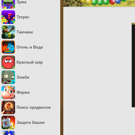
Зума
Тетрис
Танчики
Огонь и Вода
Красный шар
Зомби
Ферма
Поиск предметов
Защита башни