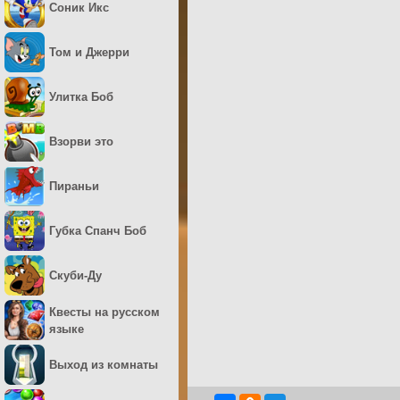
Соник Икс
Том и Джерри
Улитка Боб
Взорви это
Пираньи
Губка Спанч Боб
Скуби-Ду
Квесты на русском
языке
Выход из комнаты