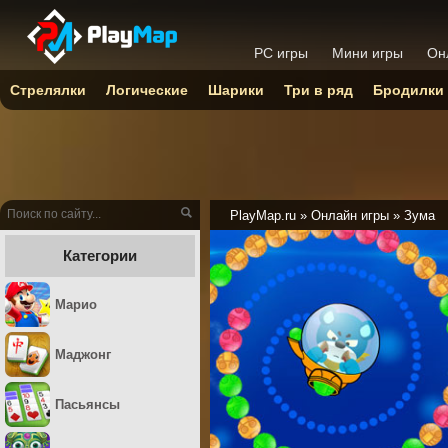
PC игры
Мини игры
Он
Стрелялки
Логические
Шарики
Три в ряд
Бродилки
PlayMap.ru
»
Онлайн игры
»
Зума
Категории
Марио
Маджонг
Пасьянсы