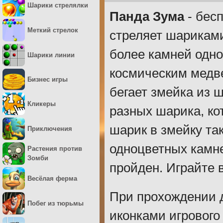
Шарики стрелялки
Панда Зума
- бесп
Меткий стрелок
стреляет шариками
более камней одно
Шарики линии
космическим медве
Бизнес игры
бегает змейка из 
Кликеры
разных шарика, ко
шарик в змейку та
Приключения
одноцветных камне
Растения против
Зомби
пройден. Играйте 
Весёлая ферма
При прохождении д
Побег из тюрьмы
иконками игрового 