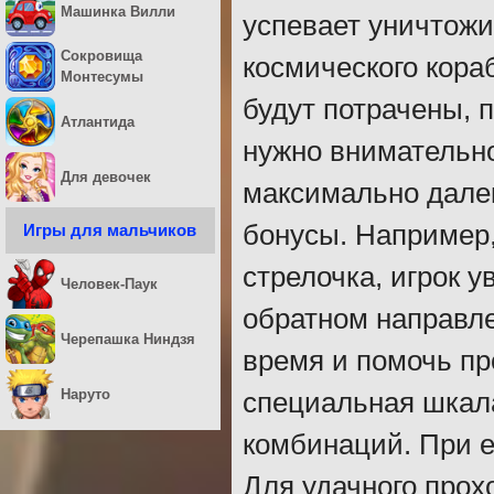
Машинка Вилли
успевает уничтожи
Сокровища
космического кора
Монтесумы
будут потрачены, 
Атлантида
нужно внимательно
Для девочек
максимально дале
бонусы. Например,
Игры для мальчиков
стрелочка, игрок у
Человек-Паук
обратном направле
Черепашка Ниндзя
время и помочь пр
Наруто
специальная шкала
комбинаций. При е
Для удачного прох