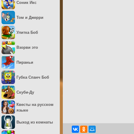
Соник Икс
Том и Джерри
Улитка Боб
Взорви это
Пираньи
Губка Спанч Боб
Скуби-Ду
Квесты на русском
языке
Выход из комнаты