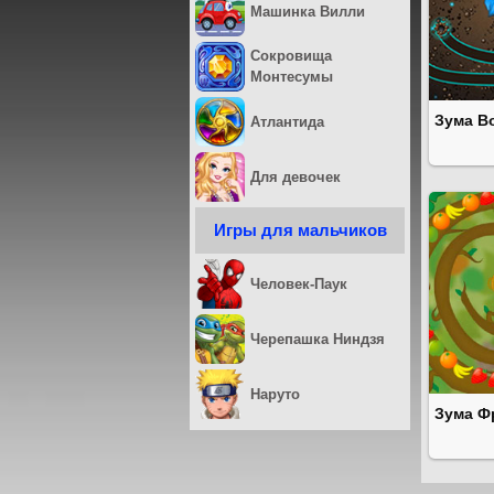
Машинка Вилли
Сокровища
Монтесумы
Зума В
Атлантида
Для девочек
Игры для мальчиков
Человек-Паук
Черепашка Ниндзя
Наруто
Зума Ф