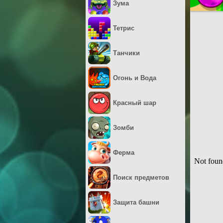
Зума
Тетрис
Танчики
Огонь и Вода
Красный шар
Зомби
Ферма
Поиск предметов
Защита башни