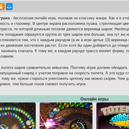
гушка
- бесплатная онлайн игра, похожая на классику жанра. Как и в эт
кость и глазомер. В центре экрана расположена пушка, стреляющая цв
трасса, по которой длинным потоком движется вереница шаров. Необход
ле попадания образуется группа из трех шаров или больше, она тут же и
сложняется тем, что с каждым раундом (а их в игре целых 13) вереница
 их движения постепенно растет. Если хотя бы один доберется до отверс
 начинать сначала. К тому же, в каждом раунде трасса меняет форму, п
словиям.
 полета шаров сравнительно невысока. Поэтому игрок должен обладать 
запущенный снаряд с учетом поправок на скорость полета. А это куда с
К тому же, нужно стараться уничтожить цепочку как можно скорее. Чем 
уровня, тем больше очков сможет получить игрок.
Онлайн игры