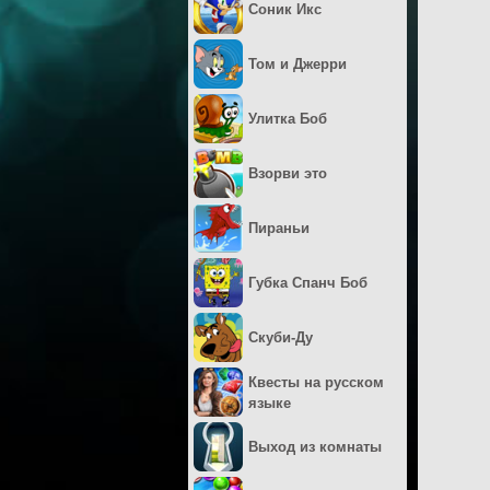
Соник Икс
Том и Джерри
Улитка Боб
Взорви это
Пираньи
Губка Спанч Боб
Скуби-Ду
Квесты на русском
языке
Выход из комнаты