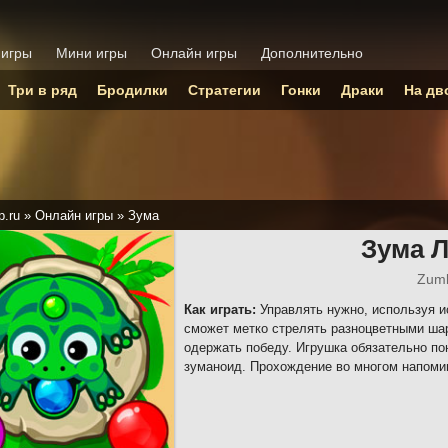
 игры
Мини игры
Онлайн игры
Дополнительно
Три в ряд
Бродилки
Стратегии
Гонки
Драки
На дв
p.ru
»
Онлайн игры
»
Зума
Зума 
Zumb
Как играть:
Управлять нужно, используя и
сможет метко стрелять разноцветными ша
одержать победу. Игрушка обязательно п
зуманоид. Прохождение во многом напоми