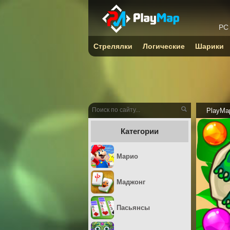
PC
Стрелялки
Логические
Шарики
PlayMa
Категории
Марио
Маджонг
Пасьянсы