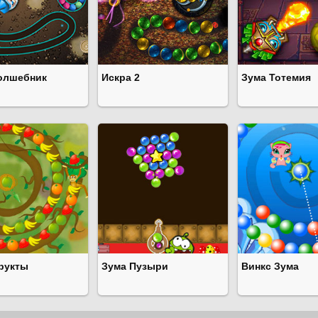
олшебник
Искра 2
Зума Тотемия
рукты
Зума Пузыри
Винкс Зума