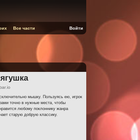
оих
Все части
Войти
Лягушка
ar.io
сключительно мышку. Пользуясь ею, игрок
рами точно в нужные места, чтобы
онравится любому поклоннику жанра
нает старую добрую классику.