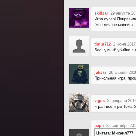
skillzar
29 августа 20
Игра супер! Понравила
(мое личное мнение)
timur712
2 июня 2017
Бесшумный убийца в т
juk37z
28 апреля 201
Прикольная игра, прош
vigos
3 февраля 2016
играл все игры Тома 
варп
25 сентября 201
Цитата: Михаил777