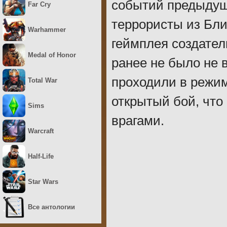
событий предыдуще
Far Cry
террористы из Бли
Warhammer
геймплея создател
Medal of Honor
ранее не было не 
проходили в режим
Total War
открытый бой, что
Sims
врагами.
Warcraft
Half-Life
Star Wars
Все антологии