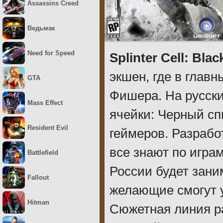
Assassins Creed
Ведьмак
Need for Speed
Splinter Cell: Black
экшен, где в главн
GTA
Фишера. На русски
Mass Effect
ячейки: Черный сп
Resident Evil
геймеров. Разрабо
все знают по игра
Battlefield
России будет зани
Fallout
желающие смогут у
Hitman
Сюжетная линия р