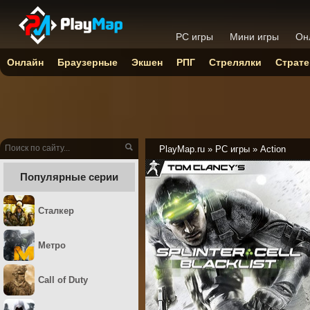
PC игры
Мини игры
Он
Онлайн
Браузерные
Экшен
РПГ
Стрелялки
Страте
PlayMap.ru
»
PC игры
»
Action
Популярные серии
Сталкер
Метро
Call of Duty