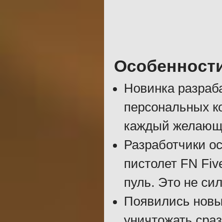
Особенност
Новинка разраба
персональных к
каждый желающ
Разработчики о
пистолет FN Fiv
пуль. Это не си
Появились новы
уничтожать сраз