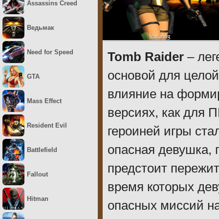
Assassins Creed
Ведьмак
Need for Speed
Tomb Raider
– лег
основой для целой
GTA
влияние на формир
Mass Effect
версиях, как для П
Resident Evil
героиней игры ста
опасная девушка, 
Battlefield
предстоит пережит
Fallout
время которых де
Hitman
опасных миссий на