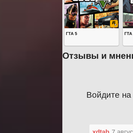
ГТА 5
ГТА
Отзывы и мнен
Войдите на 
xdtab
7 авгу