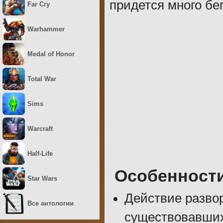
придется много бег
Far Cry
Warhammer
Medal of Honor
Total War
Sims
Warcraft
Half-Life
Особенност
Star Wars
Действие развор
Все антологии
существовавших