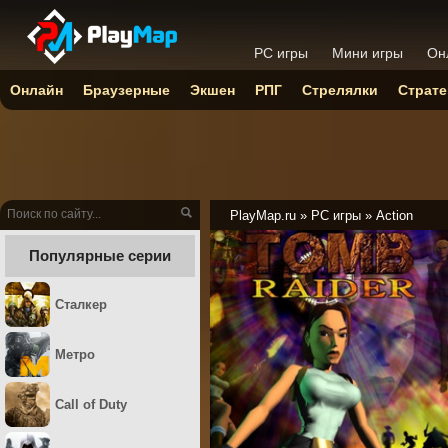
PC игры
Мини игры
Он
Онлайн
Браузерные
Экшен
РПГ
Стрелялки
Страте
PlayMap.ru
»
PC игры
»
Action
Популярные серии
Сталкер
Метро
Call of Duty