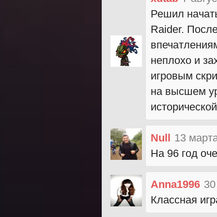
Решил начать
Raider. Посл
впечатлениям
неплохо и за
игровым скри
на высшем ур
исторической
Null
13 марта
На 96 год оч
Anna1996
30
Классная игр