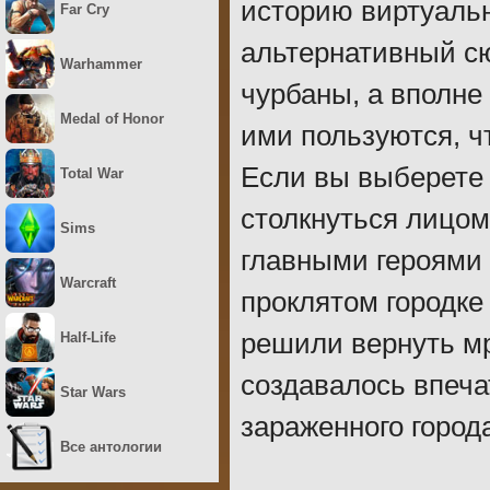
историю виртуальн
Far Cry
альтернативный сю
Warhammer
чурбаны, а вполне
Medal of Honor
ими пользуются, ч
Если вы выберете 
Total War
столкнуться лицом 
Sims
главными героями 
Warcraft
проклятом городке
решили вернуть мр
Half-Life
создавалось впеча
Star Wars
зараженного город
Все антологии