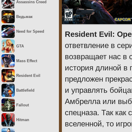
Assassins Creed
Ведьмак
Need for Speed
Resident Evil: Op
ответвление в сер
GTA
возвращает нас в 
Mass Effect
история длиной в 
Resident Evil
предложен прекрас
и управлять бойц
Battlefield
Амбрелла или выб
Fallout
спецназа. Так как
Hitman
вселенной, то игр