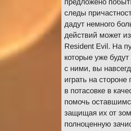
предложено побыть
следы причастност
дадут немного бол
действий может из
Resident Evil. На 
которые уже будут
с ними, вы навсег
играть на стороне
в потасовке в кач
помочь оставшимся
защищая их от зом
полноценную зачис