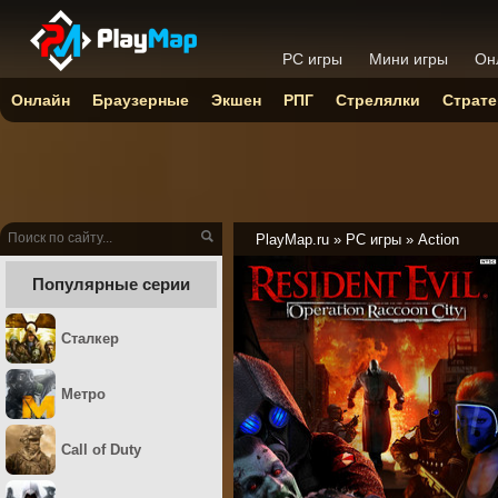
PC игры
Мини игры
Он
Онлайн
Браузерные
Экшен
РПГ
Стрелялки
Страте
PlayMap.ru
»
PC игры
»
Action
Популярные серии
Сталкер
Метро
Call of Duty