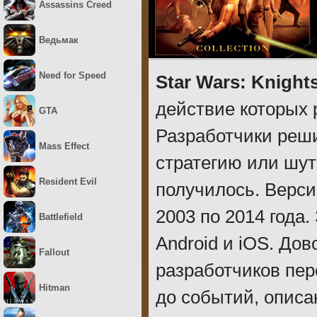
Assassins Creed
Ведьмак
Need for Speed
Star Wars: Knights
действие которых 
GTA
Разработчики реши
Mass Effect
стратегию или шуте
Resident Evil
получилось. Верс
2003 по 2014 года
Battlefield
Android и iOS. До
Fallout
разработчиков пер
Hitman
до событий, описа