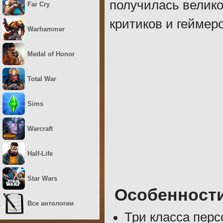
получилась велико
Far Cry
критиков и геймеро
Warhammer
Medal of Honor
Total War
Sims
Warcraft
Half-Life
Star Wars
Особенност
Все антологии
Три класса перс