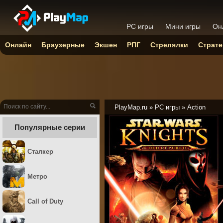
PC игры
Мини игры
Он
Онлайн
Браузерные
Экшен
РПГ
Стрелялки
Страте
PlayMap.ru
»
PC игры
»
Action
Популярные серии
Сталкер
Метро
Call of Duty