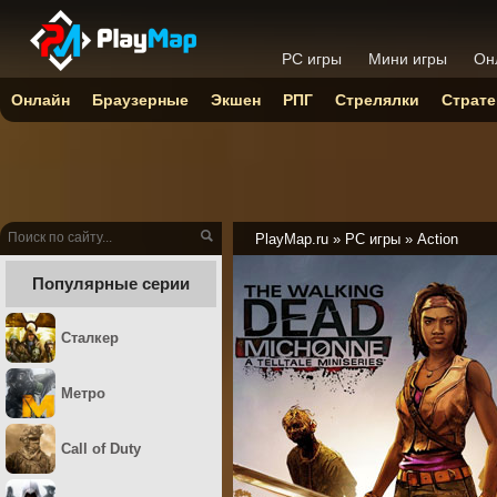
PC игры
Мини игры
Он
Онлайн
Браузерные
Экшен
РПГ
Стрелялки
Страте
PlayMap.ru
»
PC игры
»
Action
Популярные серии
Сталкер
Метро
Call of Duty