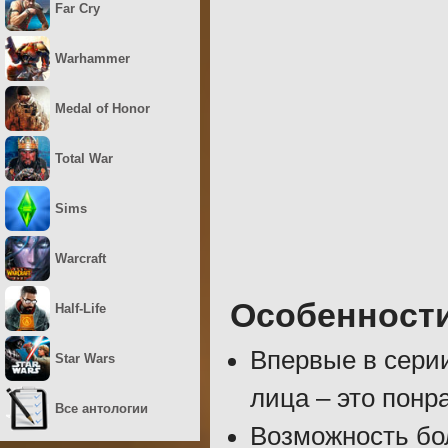
Far Cry
Warhammer
Medal of Honor
Total War
Sims
Warcraft
Особенност
Half-Life
Впервые в серии
Star Wars
лица – это понр
Все антологии
Возможность бо