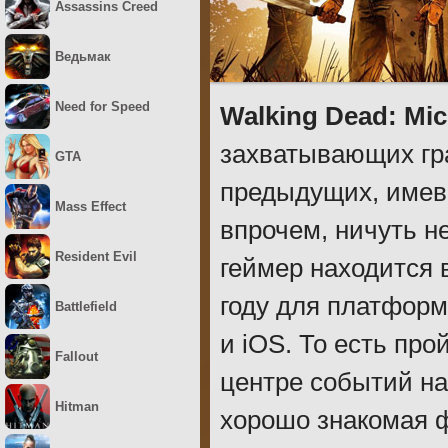
Assassins Creed
Ведьмак
Need for Speed
Walking Dead: Mi
захватывающих гра
GTA
предыдущих, имевш
Mass Effect
впрочем, ничуть н
Resident Evil
геймер находится 
году для платформ:
Battlefield
и iOS. То есть про
Fallout
центре событий н
Hitman
хорошо знакомая ф