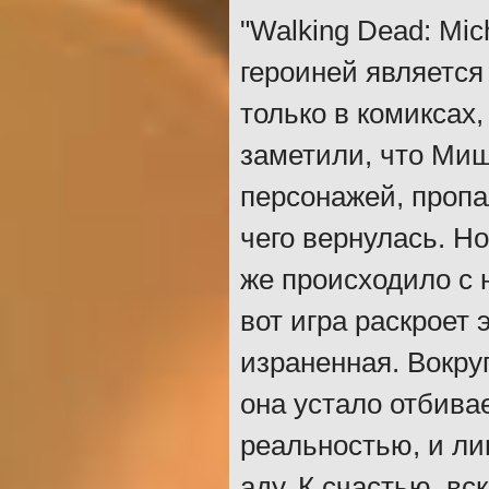
"Walking Dead: Mic
героиней является
только в комиксах
заметили, что Миш
персонажей, пропа
чего вернулась. Но
же происходило с 
вот игра раскроет 
израненная. Вокру
она устало отбив
реальностью, и ли
аду. К счастью, вс