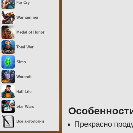
Far Cry
Warhammer
Medal of Honor
Total War
Sims
Warcraft
Half-Life
Star Wars
Особенност
Все антологии
Прекрасно про