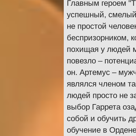
Главным героем "Th
успешный, смелый
не простой челове
беспризорником, к
похищая у людей м
повезло – потенци
он. Артемус – мужч
являлся членом т
людей просто не з
выбор Гаррета оза
собой и обучить д
обучение в Ордене