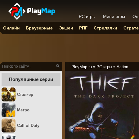
PC игры
Мини игры
Он
Онлайн
Браузерные
Экшен
РПГ
Стрелялки
Страте
PlayMap.ru
»
PC игры
»
Action
Популярные серии
Сталкер
Метро
Call of Duty