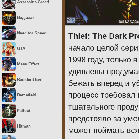
Assassins Creed
Ведьмак
Need for Speed
Thief: The Dark Pr
начало целой сери
GTA
1998 году, только 
Mass Effect
удивлены продуман
Resident Evil
бежать вперед и у
процесс требовал 
Battlefield
тщательного прод
Fallout
предстояло за умел
Hitman
может поймать вся