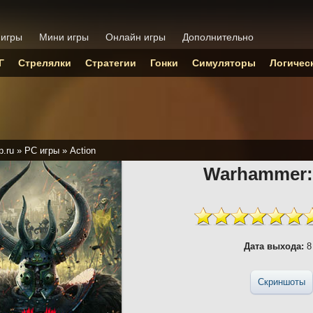
 игры
Мини игры
Онлайн игры
Дополнительно
Г
Стрелялки
Стратегии
Гонки
Симуляторы
Логичес
p.ru
»
PC игры
»
Action
Warhammer: 
Дата выхода:
8
Скриншоты