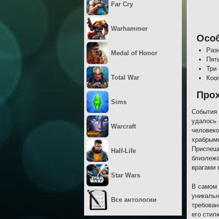
Far Cry
Warhammer
Осо
Раз
Medal of Honor
Пят
Три
Total War
Коо
Про
Sims
События 
удалось 
Warcraft
человеко
храбрыми
Приспешн
Half-Life
близлежа
врагами 
Star Wars
В самом 
уникальн
Все антологии
требован
его стил