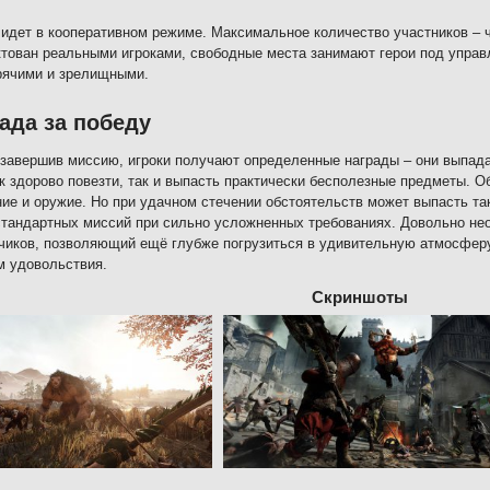
 идет в кооперативном режиме. Максимальное количество участников – ч
тован реальными игроками, свободные места занимают герои под управ
рячими и зрелищными.
ада за победу
завершив миссию, игроки получают определенные награды – они выпада
к здорово повезти, так и выпасть практически бесполезные предметы. О
ие и оружие. Но при удачном стечении обстоятельств может выпасть та
стандартных миссий при сильно усложненных требованиях. Довольно нео
чиков, позволяющий ещё глубже погрузиться в удивительную атмосферу
 удовольствия.
Скриншоты