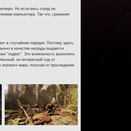
етверо. Но если весь отряд не
лением компьютера. Так что, сражения
ют в случайном порядке. Поэтому здесь
бычно в качестве награды выдается
кже "подвиг". Это возможность выполнить
бычный, но интересный ход от
 игрового мира, получая от прохождения