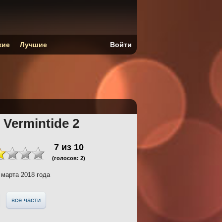
кие
Лучшие
Войти
Vermintide 2
7
из
10
(голосов:
2
)
 марта 2018 года
все части