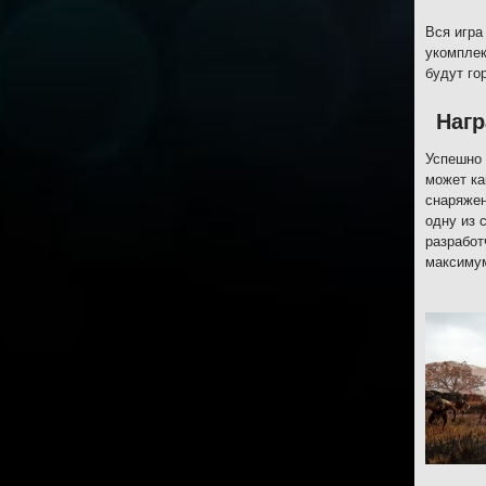
Вся игра
укомплек
будут го
Нагр
Успешно 
может ка
снаряжен
одну из 
разработ
максимум