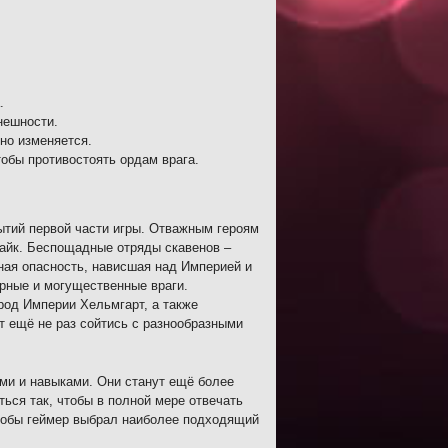
.
нешности.
но изменяется.
тобы противостоять ордам врага.
ытий первой части игры. Отважным героям
айк. Беспощадные отряды скавенов –
ная опасность, нависшая над Империей и
арные и могущественные враги.
род Империи Хельмгарт, а также
ит ещё не раз сойтись с разнообразными
ми и навыками. Они станут ещё более
ься так, чтобы в полной мере отвечать
чтобы геймер выбрал наиболее подходящий