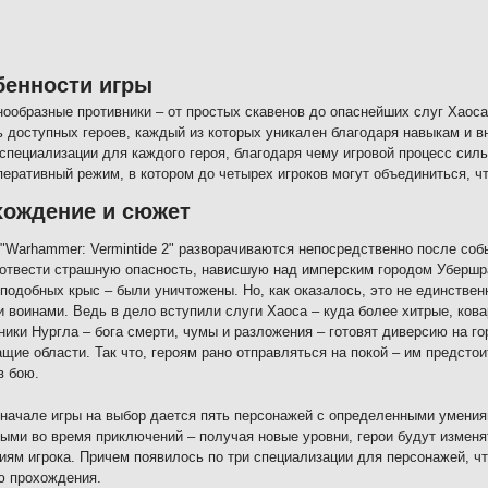
бенности игры
нообразные противники – от простых скавенов до опаснейших слуг Хаоса
ь доступных героев, каждый из которых уникален благодаря навыкам и в
 специализации для каждого героя, благодаря чему игровой процесс силь
перативный режим, в котором до четырех игроков могут объединиться, ч
хождение и сюжет
"Warhammer: Vermintide 2" разворачиваются непосредственно после соб
отвести страшную опасность, нависшую над имперским городом Убершр
подобных крыс – были уничтожены. Но, как оказалось, это не единствен
 воинами. Ведь в дело вступили слуги Хаоса – куда более хитрые, ков
ики Нургла – бога смерти, чумы и разложения – готовят диверсию на го
щие области. Так что, героям рано отправляться на покой – им предсто
в бою.
начале игры на выбор дается пять персонажей с определенными умения
ыми во время приключений – получая новые уровни, герои будут изменят
иям игрока. Причем появилось по три специализации для персонажей, 
ю прохождения.