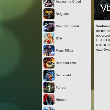
Assassins Creed
Ведьмак
Need for Speed
Warhamme
позволяе
порожден
GTA
PS4 и ПК
можно на
ещё боле
Mass Effect
Resident Evil
Battlefield
Fallout
Hitman