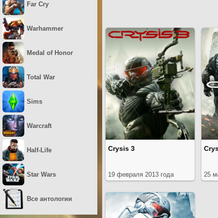
Far Cry
Warhammer
Medal of Honor
Total War
Sims
Warcraft
Crysis 3
Crys
Half-Life
Star Wars
19 февраля 2013 года
25 м
Все антологии