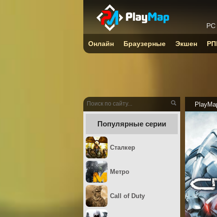
PC
Онлайн
Браузерные
Экшен
РП
PlayMa
Популярные серии
Сталкер
Метро
Call of Duty