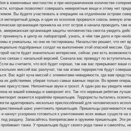
боя в изменчивых местностях и при неограниченном количестве соперн
сти, которые позволяют совершать невероятные вещи и этому нет приде
тюмом. Вы будете участвовать в операциях на отдалённом острове север
я метеоритный дождь и один из осколков прорвался сквозь земную атмо
тическая организация проникла на этот остров и начала проводить та
в, американская организация защиты человечества смогла увидеть дейст
т проникнуть в центр их лабораторий, узнать, в чём там дело и при нео
юмы и уникальны, но они не тестированы. Начальство решает, что нет в
пециально подобранных солдат на выполнение этой опасной миссии. Одн
орой части будет значительно интереснее, сейчас уже есть возможност
сно связан с начальной версией. Сначала вас проведут по вступительны
Если вы считаете, что всё будет хорошо, так как вас прикрывают ваши с
скольких миссий вас разлучат, так как атаки террористов будут соверша
ься. Вас ждёт куча миссий с элементами невидимости, где вам предстои
за их действиями, убирая только самых важных персон. Во время опера
нее присутствие. Непонятные звуки и грохот. А один раз вы увидите нев
лена из вашей команды и заморозит его. Так что нервным ребятам лучше 
метеорит окажется кораблём пришельцев. Террористы пытались освоить 
могли адаптировать несколько приспособлений для человеческого испол
единственный шанс уничтожить пришельцев. Пришельцы разгневаются на 
 и начнут ускоренно готовиться к уничтожению всех живых существ на ос
 под раздачу. Запасайтесь боеприпасами и оружием пришельцев. Эти р
 пробивают танки. У пришельцев будут своего рода танки и самолёты, н