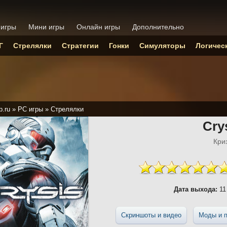
 игры
Мини игры
Онлайн игры
Дополнительно
Г
Стрелялки
Стратегии
Гонки
Симуляторы
Логичес
p.ru
»
PC игры
»
Стрелялки
Cry
Кри
Дата выхода:
11
Скриншоты и видео
Моды и п