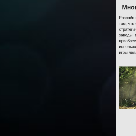
Мно
Разработ
том, что
стратеги
заводы, 
приобрес
использо
игры явл