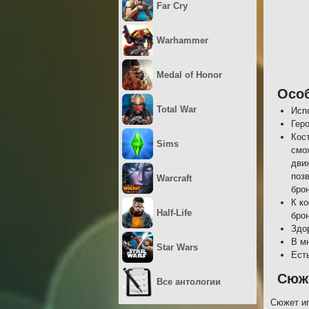
Far Cry
Warhammer
Medal of Honor
Осо
Total War
Исп
Гер
Кос
Sims
смо
дви
поз
Warcraft
бро
К к
Half-Life
бро
Здо
В м
Star Wars
Ест
Сюж
Все антологии
Сюжет иг