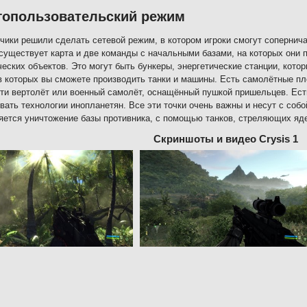
гопользовательский режим
чики решили сделать сетевой режим, в котором игроки смогут сопернича
 существует карта и две команды с начальными базами, на которых они п
ческих объектов. Это могут быть бункеры, энергетические станции, кото
в которых вы сможете производить танки и машины. Есть самолётные п
ти вертолёт или военный самолёт, оснащённый пушкой пришельцев. Есть
вать технологии инопланетян. Все эти точки очень важны и несут с со
яется уничтожение базы противника, с помощью танков, стреляющих яд
Скриншоты и видео Crysis 1