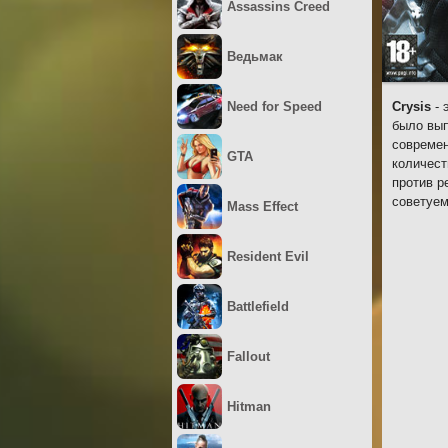
Assassins Creed
Ведьмак
Need for Speed
Crysis
- 
было вып
современ
GTA
количест
против р
советуе
Mass Effect
Resident Evil
Battlefield
Fallout
Hitman