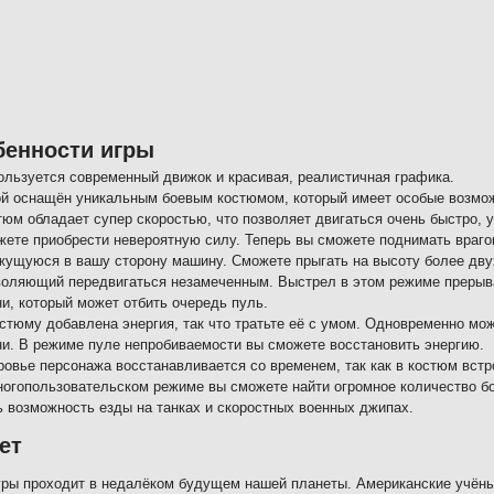
бенности игры
ользуется современный движок и красивая, реалистичная графика.
ой оснащён уникальным боевым костюмом, который имеет особые возмо
тюм обладает супер скоростью, что позволяет двигаться очень быстро, 
жете приобрести невероятную силу. Теперь вы сможете поднимать врагов
жущуюся в вашу сторону машину. Сможете прыгать на высоту более дву
воляющий передвигаться незамеченным. Выстрел в этом режиме прерыв
ни, который может отбить очередь пуль.
остюму добавлена энергия, так что тратьте её с умом. Одновременно мо
ни. В режиме пуле непробиваемости вы сможете восстановить энергию.
ровье персонажа восстанавливается со временем, так как в костюм вст
ногопользовательском режиме вы сможете найти огромное количество бо
ь возможность езды на танках и скоростных военных джипах.
ет
ры проходит в недалёком будущем нашей планеты. Американские учён