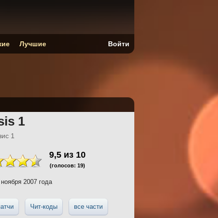
кие
Лучшие
Войти
sis 1
зис 1
9,5
из
10
(голосов:
19
)
 ноября 2007 года
атчи
Чит-коды
все части