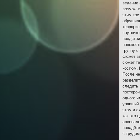
ведение 
возможно
этим кос
обрушилс
террорис
спутнико
предстои
нанокост
группу с
Сюжет вт
сюжет те
костюм. 
После не
разделит
следить 
посторон
одного ч
упавший 
этом и с
как это 
арсенале
попадёте
с трудом