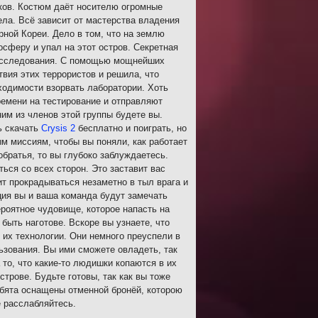
иков. Костюм даёт носителю огромные
ла. Всё зависит от мастерства владения
ной Кореи. Дело в том, что на землю
сферу и упал на этот остров. Секретная
м исследования. С помощью мощнейших
вия этих террористов и решила, что
бходимости взорвать лаборатории. Хоть
ремени на тестирование и отправляют
им из членов этой группы будете вы.
ь скачать
Crysis 2
бесплатно и поиграть, но
м миссиям, чтобы вы поняли, как работает
обратья, то вы глубоко заблуждаетесь.
ться со всех сторон. Это заставит вас
т прокрадываться незаметно в тыл врага и
ция вы и ваша команда будут замечать
ероятное чудовище, которое напасть на
быть наготове. Вскоре вы узнаете, что
их технологии. Они немного преуспели в
ьзования. Вы ими сможете овладеть, так
то, что какие-то людишки копаются в их
трове. Будьте готовы, так как вы тоже
ебята оснащены отменной бронёй, которою
е расслабляйтесь.