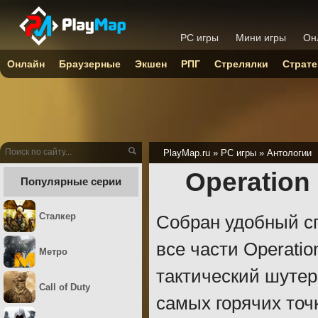
PC игры
Мини игры
Он
Онлайн
Браузерные
Экшен
РПГ
Стрелялки
Страте
PlayMap.ru
»
PC игры
»
Антологии
Operation 
Популярные серии
Сталкер
Собран удобный сп
все части Operatio
Метро
тактический шутер 
Call of Duty
самых горячих точ