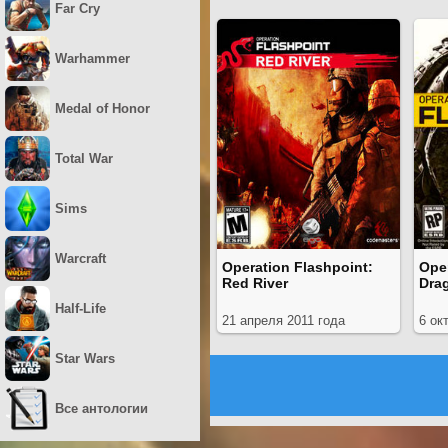
Far Cry
Warhammer
Medal of Honor
Total War
Sims
Warcraft
Operation Flashpoint:
Oper
Red River
Dra
Half-Life
21 апреля 2011 года
6 ок
Star Wars
Все антологии