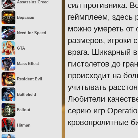
Assassins Creed
сил противника. В
геймплеем, здесь 
Ведьмак
можно умереть от 
Need for Speed
размеров, игроки 
GTA
врага. Шикарный 
пистолетов до гра
Mass Effect
происходит на бол
Resident Evil
учитывать расстоя
Battlefield
Любители качестве
серию игр Operatio
Fallout
кровопролитные б
Hitman