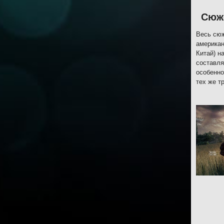
Сюж
Весь сюж
американ
Китай) н
составля
особенно
тех же т