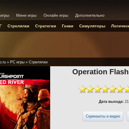
 игры
Мини игры
Онлайн игры
Дополнительно
Г
Стрелялки
Стратегии
Гонки
Симуляторы
Логичес
p.ru
»
PC игры
»
Стрелялки
Operation Flash
Дата выхода:
21
Скриншоты и видео