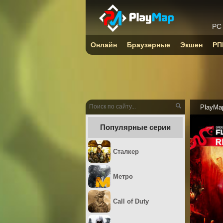
PC
Онлайн
Браузерные
Экшен
РП
PlayMa
Популярные серии
Сталкер
Метро
Call of Duty