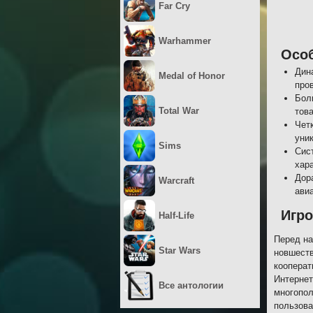
Far Cry
Warhammer
Осо
Дин
Medal of Honor
про
Бол
Total War
тов
Чет
уни
Sims
Сис
хар
Дор
Warcraft
ави
Игр
Half-Life
Перед на
Star Wars
новшеств
кооперат
Интернет
Все антологии
многопол
пользова