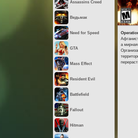
Assassins Creed
Ведьмак
Need for Speed
Operatio
Афганист
а мирная
GTA
Организа
территор
перераст
Mass Effect
Resident Evil
Battlefield
Fallout
Hitman