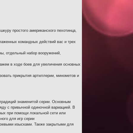
шкуру простого американского пехотинца,
лаженных командных действий вас и трех
ны, отдельный набор вооружений,
нажем в ходе боев для увеличения основных
зовать прикрытия артиллерии, минометов и
 традиций знаменитой серии. Основным
яду с привычной одиночной вариацией. В
ных при помощи локальной сети или
чного для игр серии
боевыми изысками. Также закрытыми для