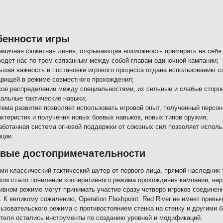
бенности игры
амичная сюжетная линия, открывающая возможность примерять на себя 
ведет нас по трем связанным между собой главам одиночной кампании;
ьшая важность в постановке игрового процесса отдана использованию с
арищей в режиме совместного прохождения;
кое распределение между специальностями, их сильные и слабые сторо
кальные тактические навыки;
тема развития позволяет использовать игровой опыт, полученный персо
актеристик и получения новых боевых навыков, новых типов оружия;
аботанная система огневой поддержки от союзных сил позволяет исполь
ации.
овые достопримечательности
ми классический тактический шутер от первого лица, прямой наследник
ом стало появление кооперативного режима прохождения кампании, нар
ивном режиме могут принимать участие сразу четверо игроков соединен
. К великому сожалению, Operation Flashpoint: Red River не имеет привы
ьзовательского режима с противостоянием стенка на стенку и другими 
теля остались инструменты по созданию уровней и модификаций.