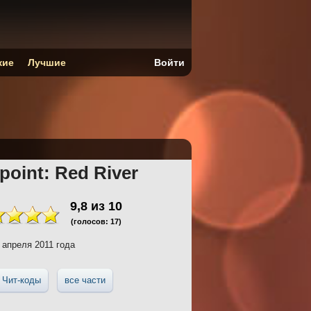
кие
Лучшие
Войти
point: Red River
9,8
из
10
(голосов:
17
)
 апреля 2011 года
Чит-коды
все части