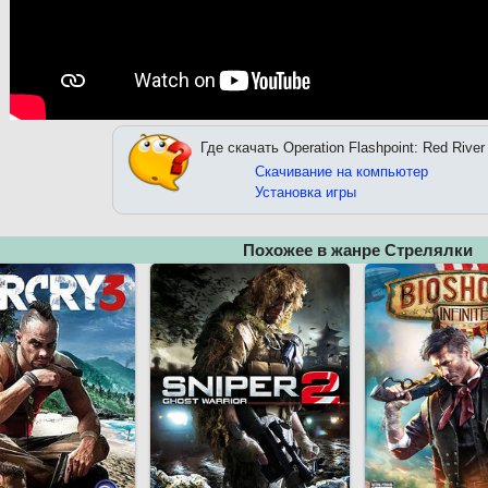
Где скачать Operation Flashpoint: Red Rive
Скачивание на компьютер
Установка игры
Похожее в жанре Стрелялки