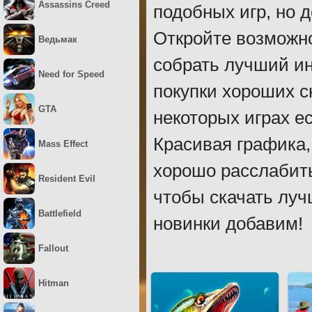
Assassins Creed
подобных игр, но 
Откройте возможно
Ведьмак
собрать лучший ин
Need for Speed
покупки хороших с
GTA
некоторых играх е
Красивая графика,
Mass Effect
хорошо расслабить
Resident Evil
чтобы скачать луч
Battlefield
новинки добавим!
Fallout
Hitman