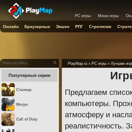
PC игры
Мини игры
Он
Онлайн
Браузерные
Экшен
РПГ
Стрелялки
Страте
PlayMap.ru
»
PC игры
»
Лучшие игр
Игр
Популярные серии
Сталкер
Предлагаем списо
компьютеры. Прохо
Метро
атмосферу и насла
Call of Duty
реалистичность. З