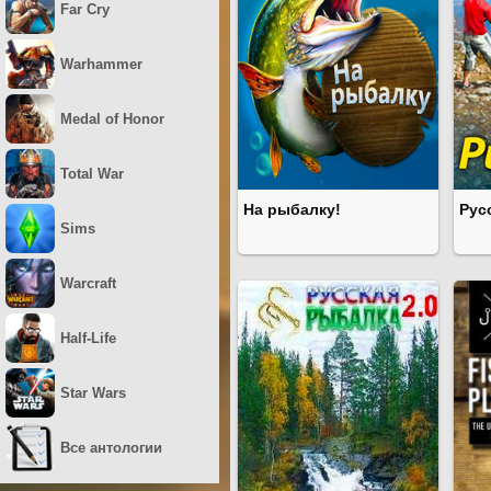
Far Cry
Warhammer
Medal of Honor
Total War
На рыбалку!
Рус
Sims
Warcraft
Half-Life
Star Wars
Все антологии