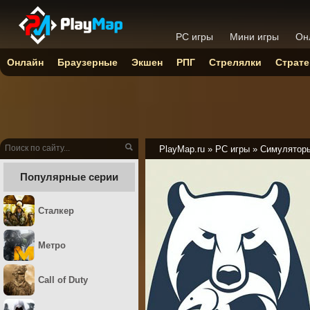
PC игры
Мини игры
Он
Онлайн
Браузерные
Экшен
РПГ
Стрелялки
Страте
PlayMap.ru
»
PC игры
»
Симулятор
Популярные серии
Сталкер
Метро
Call of Duty