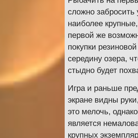
Рыбачить на первы
сложно забросить 
наиболее крупные
первой же возможн
покупки резиновой
середину озера, ч
стыдно будет похв
Игра и раньше пред
экране видны руки
это мелочь, однак
является немалов
крупных экземпляр