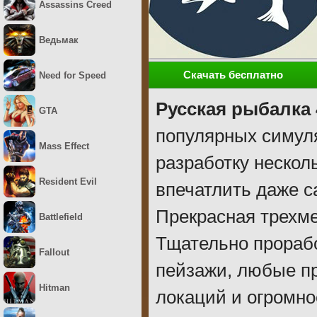
Assassins Creed
Ведьмак
Скачать бесплатно
Need for Speed
Русская рыбалка 
GTA
популярных симуля
Mass Effect
разработку нескол
Resident Evil
впечатлить даже с
Прекрасная трехм
Battlefield
Тщательно прорабо
Fallout
пейзажи, любые пр
Hitman
локаций и огромно