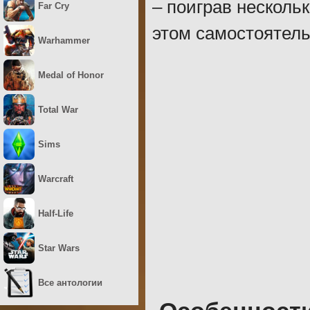
– поиграв несколь
Far Cry
этом самостоятель
Warhammer
Medal of Honor
Total War
Sims
Warcraft
Half-Life
Star Wars
Все антологии