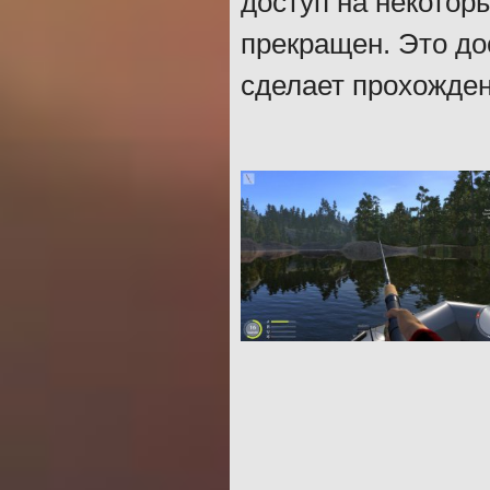
доступ на некотор
прекращен. Это до
сделает прохожде