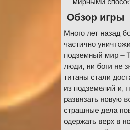
мирными способ
Обзор игры
Много лет назад б
частично уничтожи
подземный мир – Т
люди, ни боги не 
титаны стали дос
из подземелий и, 
развязать новую во
страшные дела пов
одержать верх в н