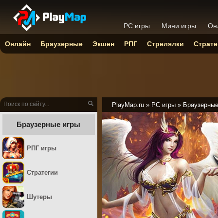
PC игры
Мини игры
Он
Онлайн
Браузерные
Экшен
РПГ
Стрелялки
Страте
PlayMap.ru
»
PC игры
»
Браузерны
Браузерные игры
РПГ игры
Стратегии
Шутеры