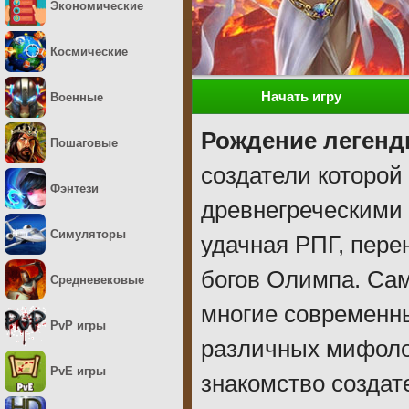
Экономические
Космические
Начать игру
Военные
Рождение леген
Пошаговые
создатели которо
Фэнтези
древнегреческими 
Симуляторы
удачная РПГ, пере
богов Олимпа. Сам
Средневековые
многие современны
PvP игры
различных мифоло
PvE игры
знакомство создат