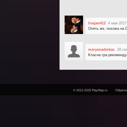
lisajan412
4 мая 2017
Опять же, похожа на D
maryanaderkac
28 се
Класна гра рекоменду
© 2012-2025 PlayMap.ru
Обратна