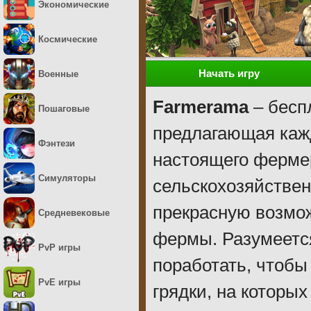
Экономические
Космические
Начать игру
Военные
Farmerama
– бесп
Пошаговые
предлагающая каж
Фэнтези
настоящего фермер
Симуляторы
сельскохозяйствен
прекрасную возмож
Средневековые
фермы. Разумеется
PvP игры
поработать, чтобы
PvE игры
грядки, на которых