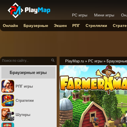
PC игры
Мини игры
Он
Онлайн
Браузерные
Экшен
РПГ
Стрелялки
Страте
PlayMap.ru
»
PC игры
»
Браузерны
Браузерные игры
РПГ игры
Стратегии
Шутеры