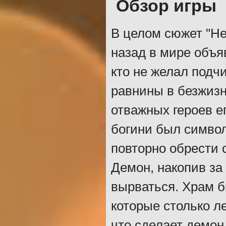
Обзор игры
В целом сюжет "He
назад в мире объя
кто не желал подч
равнины в безжизн
отважных героев е
богини был символ
повторно обрести 
Демон, накопив за
вырваться. Храм б
которые столько л
что сделает демон