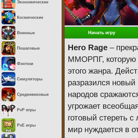
Экономические
Космические
Начать игру
Военные
Hero Rage
– прекр
Пошаговые
ММОРПГ, которую 
Фэнтези
этого жанра. Дейст
Симуляторы
разразился новый
народов сражаются
Средневековые
угрожает всеобщая
PvP игры
готовый стереть с
PvE игры
мир нуждается в о