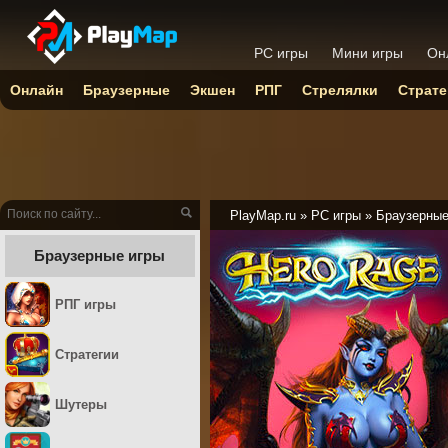
PC игры
Мини игры
Он
Онлайн
Браузерные
Экшен
РПГ
Стрелялки
Страте
PlayMap.ru
»
PC игры
»
Браузерны
Браузерные игры
РПГ игры
Стратегии
Шутеры