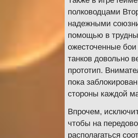
Также в игре гейм
полководцами Втор
надежными союзни
помощью в трудны
ожесточенные бои 
танков довольно в
прототип. Внимате
пока заблокирован
стороны каждой ма
Впрочем, исключит
чтобы на передово
располагаться соо