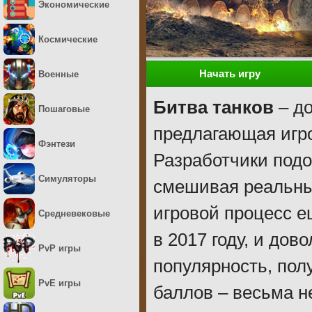
Экономические
Космические
Начать игру
Военные
Битва танков
– до
Пошаговые
предлагающая игро
Фэнтези
Разработчики подо
Симуляторы
смешивая реальны
игровой процесс 
Средневековые
в 2017 году, и до
PvP игры
популярность, полу
PvE игры
баллов – весьма н