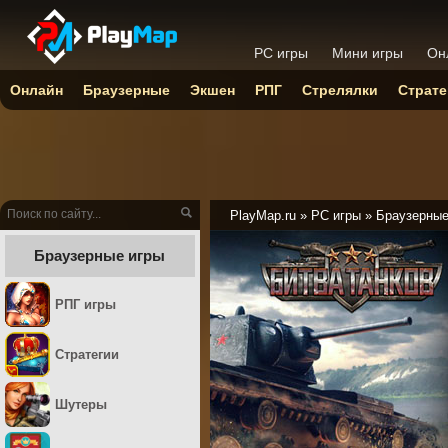
PC игры
Мини игры
Он
Онлайн
Браузерные
Экшен
РПГ
Стрелялки
Страте
PlayMap.ru
»
PC игры
»
Браузерны
Браузерные игры
РПГ игры
Стратегии
Шутеры