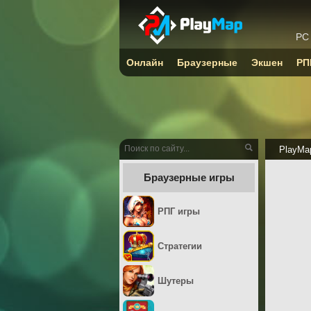
PC
Онлайн
Браузерные
Экшен
РП
PlayMa
Браузерные игры
РПГ игры
Стратегии
Шутеры