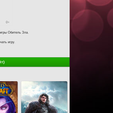
 игры Обитель Зла.
чать игру.
йт)