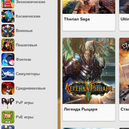
Экономические
Космические
Therian Saga
Ulti
Военные
Пошаговые
Фэнтези
Симуляторы
Средневековые
PvP игры
Легенда Рыцаря
Ста
PvE игры