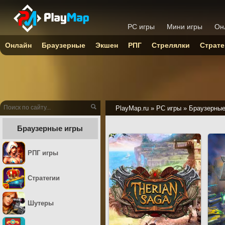
PC игры
Мини игры
Он
Онлайн
Браузерные
Экшен
РПГ
Стрелялки
Страте
PlayMap.ru
»
PC игры
»
Браузерны
Браузерные игры
РПГ игры
Стратегии
Шутеры