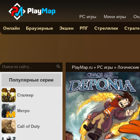
PC игры
Мини игры
Он
Онлайн
Браузерные
Экшен
РПГ
Стрелялки
Страте
PlayMap.ru
»
PC игры
»
Логические
Популярные серии
Сталкер
Метро
Call of Duty