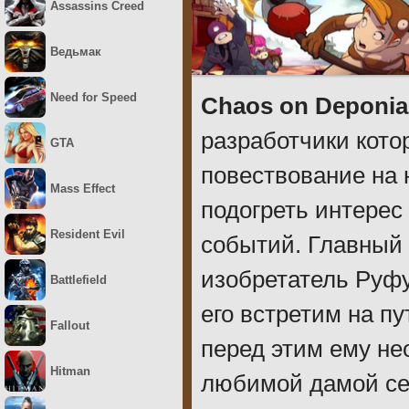
Assassins Creed
Ведьмак
Need for Speed
Chaos on Deponia
разработчики кото
GTA
повествование на 
Mass Effect
подогреть интерес
Resident Evil
событий. Главный
изобретатель Руфу
Battlefield
его встретим на п
Fallout
перед этим ему не
Hitman
любимой дамой сер