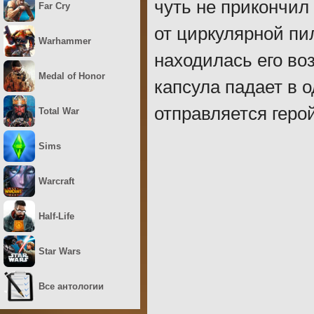
чуть не прикончил
Far Cry
от циркулярной пил
Warhammer
находилась его в
Medal of Honor
капсула падает в 
отправляется герой
Total War
Sims
Warcraft
Half-Life
Star Wars
Все антологии