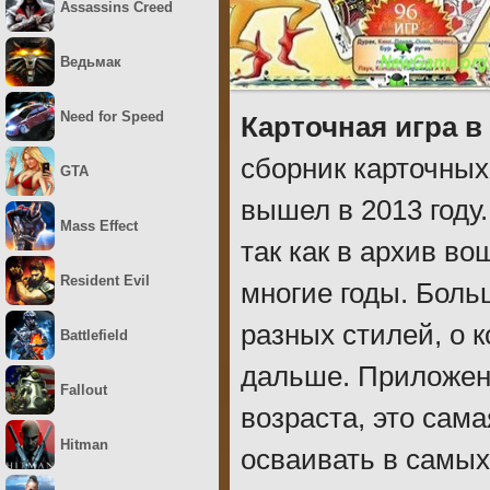
Assassins Creed
Ведьмак
Need for Speed
Карточная игра в
сборник карточных
GTA
вышел в 2013 году.
Mass Effect
так как в архив в
Resident Evil
многие годы. Боль
разных стилей, о к
Battlefield
дальше. Приложен
Fallout
возраста, это сам
Hitman
осваивать в самых