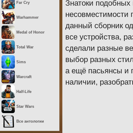
Знатоки подобных 
Far Cry
несовместимости 
Warhammer
данный сборник од
Medal of Honor
все устройства, р
сделали разные в
Total War
выбор разных стиле
Sims
а ещё пасьянсы и 
Warcraft
наличии, разобрат
Half-Life
Star Wars
Все антологии