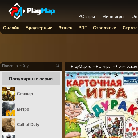
PC игры
Мини игры
Он
Онлайн
Браузерные
Экшен
РПГ
Стрелялки
Страте
PlayMap.ru
»
PC игры
»
Логические
Популярные серии
Сталкер
Метро
Call of Duty