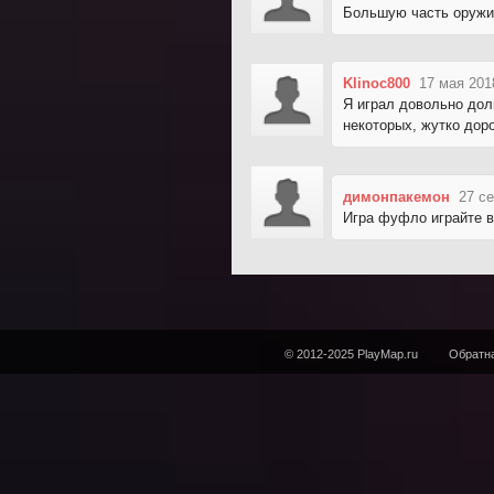
Большую часть оружи
Klinoc800
17 мая 201
Я играл довольно дол
некоторых, жутко дор
димонпакемон
27 с
Игра фуфло играйте в
© 2012-2025 PlayMap.ru
Обратна