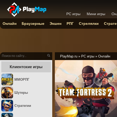
PC игры
Мини игры
Он
Онлайн
Браузерные
Экшен
РПГ
Стрелялки
Страте
PlayMap.ru
»
PC игры
»
Онлайн
Клиентские игры
ММОРПГ
Шутеры
Стратегии