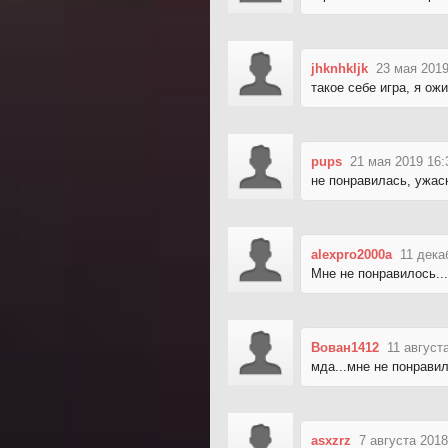
jhknhkljk
23 мая 2019
такое себе игра, я ож
pups
21 мая 2019 16:
не понравилась, ужас
alexpro2000a
11 дека
Мне не понравилось..
Вован1412
11 август
мда...мне не понрави
asxzrz
7 августа 2018