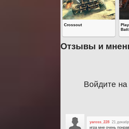
Crossout
Pla
Bat
Отзывы и мнен
Войдите на 
yaross_228
21 декабр
игра мне очень понра