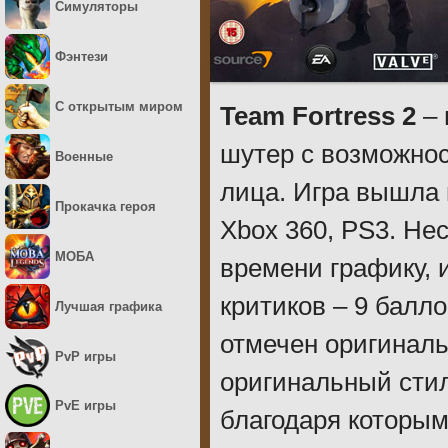
Симуляторы
Фэнтези
С открытым миром
Team Fortress 2
– 
шутер с возможност
Военные
лица. Игра вышла в
Прокачка героя
Xbox 360, PS3. Не
МОБА
времени графику, 
критиков – 9 балл
Лучшая графика
отмечен оригинал
PvP игры
оригинальный сти
PvE игры
благодаря которым