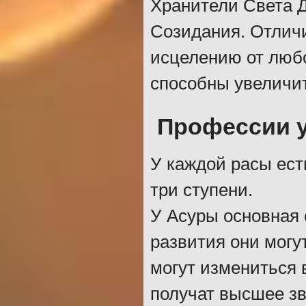
Хранители Света 
Созидания. Отличи
исцелению от любо
способны увеличит
Профессии у
У каждой расы ест
три ступени.
У Асуры основная 
развития они могу
могут измениться 
получат высшее зв