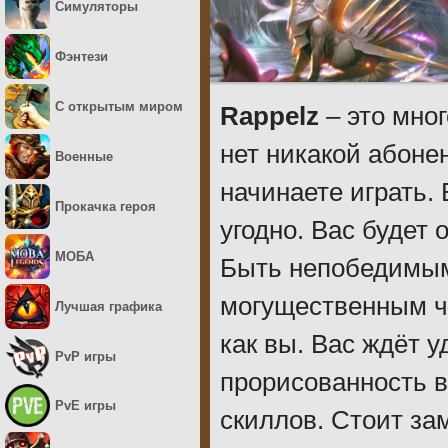
Симуляторы
Фэнтези
С открытым миром
Rappelz
– это мног
нет никакой абоне
Военные
начинаете играть.
Прокачка героя
угодно. Вас будет
МОБА
Быть непобедимым
могущественным ч
Лучшая графика
как вы. Вас ждёт 
PvP игры
прорисованность в
PvE игры
скиллов. Стоит зам