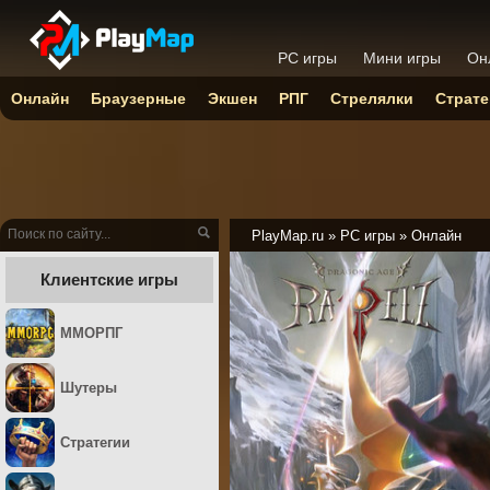
PC игры
Мини игры
Он
Онлайн
Браузерные
Экшен
РПГ
Стрелялки
Страте
PlayMap.ru
»
PC игры
»
Онлайн
Клиентские игры
ММОРПГ
Шутеры
Стратегии