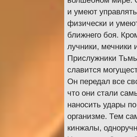
волшебном мире. О
и умеют управлять
физически и умеют
ближнего боя. Кро
лучники, мечники 
Прислужники Тьмы 
славится могущест
Он передал все св
что они стали сам
наносить удары п
организме. Тем с
кинжалы, одноручн