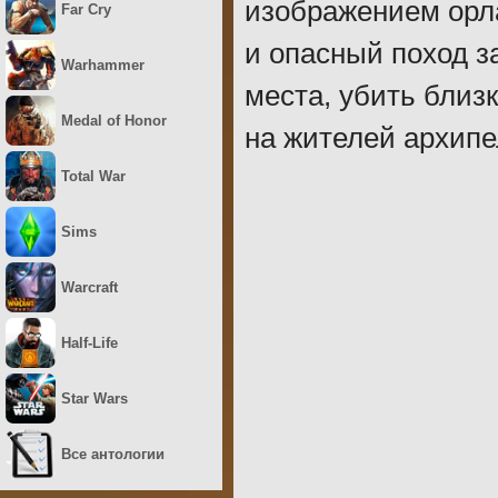
изображением орла
Far Cry
и опасный поход з
Warhammer
места, убить близк
Medal of Honor
на жителей архипе
Total War
Sims
Warcraft
Half-Life
Star Wars
Все антологии