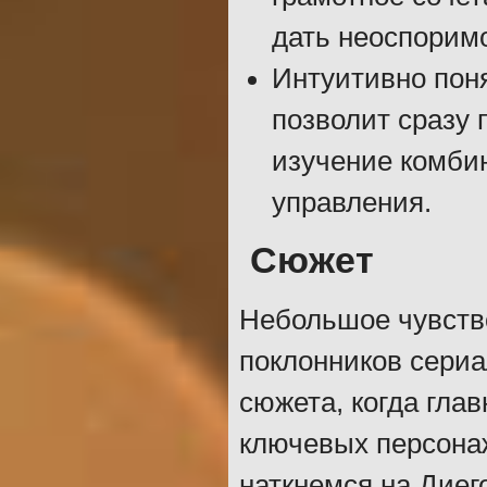
дать неоспоримо
Интуитивно пон
позволит сразу 
изучение комби
управления.
Сюжет
Небольшое чувство
поклонников сериа
сюжета, когда гла
ключевых персона
наткнемся на Диег