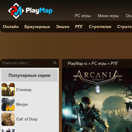
PC игры
Мини игры
Он
Онлайн
Браузерные
Экшен
РПГ
Стрелялки
Страте
PlayMap.ru
»
PC игры
»
РПГ
Популярные серии
Сталкер
Метро
Call of Duty