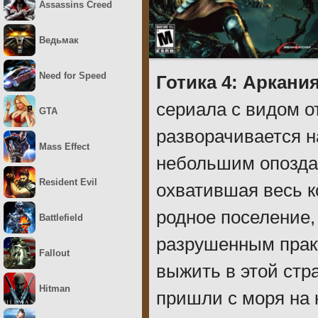
Assassins Creed
Ведьмак
Need for Speed
Готика 4: Аркани
сериала с видом о
GTA
разворачивается н
Mass Effect
небольшим опоздан
Resident Evil
охватившая весь к
родное поселение,
Battlefield
разрушенным практ
Fallout
выжить в этой стр
Hitman
пришли с моря на 