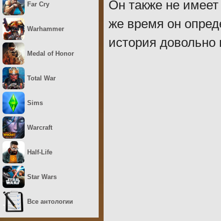
Он также не имеет 
Far Cry
же время он опред
Warhammer
история довольно 
Medal of Honor
Total War
Sims
Warcraft
Half-Life
Star Wars
Все антологии