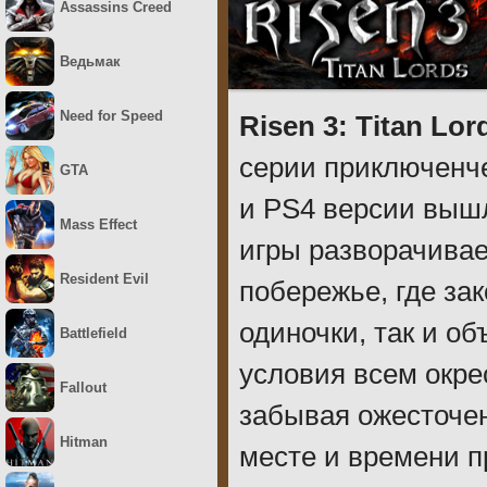
Assassins Creed
Ведьмак
Need for Speed
Risen 3: Titan Lor
серии приключенче
GTA
и PS4 версии вышл
Mass Effect
игры разворачивае
Resident Evil
побережье, где зак
одиночки, так и о
Battlefield
условия всем окре
Fallout
забывая ожесточен
Hitman
месте и времени п