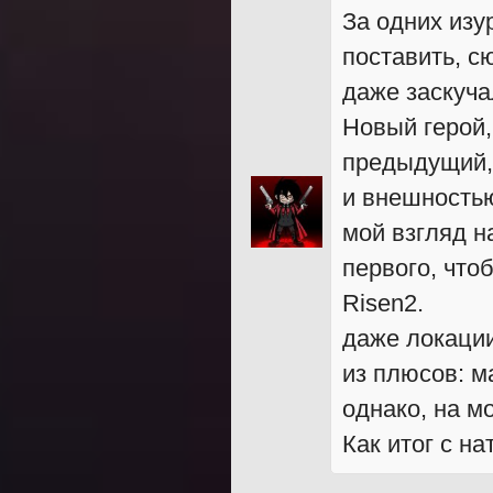
За одних изу
поставить, с
даже заскучал
Новый герой,
предыдущий, 
и внешностью
мой взгляд н
первого, что
Risen2.
даже локации
из плюсов: м
однако, на м
Как итог с на