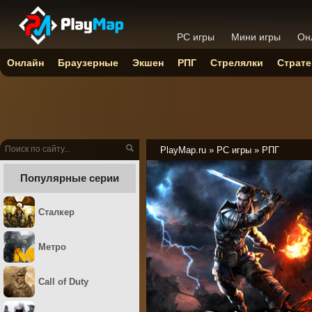
PC игры
Мини игры
Он
Онлайн
Браузерные
Экшен
РПГ
Стрелялки
Страте
PlayMap.ru
»
PC игры
»
РПГ
Популярные серии
Сталкер
Метро
Call of Duty