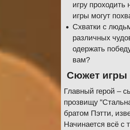
игру проходить 
игры могут похв
Схватки с людьм
различных чудов
одержать победу
вам?
Сюжет игры
Главный герой – с
прозвищу "Стальна
братом Пэтти, изв
Начинается всё с т