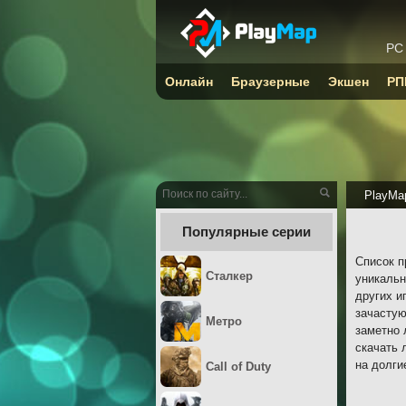
PC
Онлайн
Браузерные
Экшен
РП
PlayMa
Популярные серии
Список п
Сталкер
уникальн
других и
зачастую
Метро
заметно 
скачать 
на долги
Call of Duty