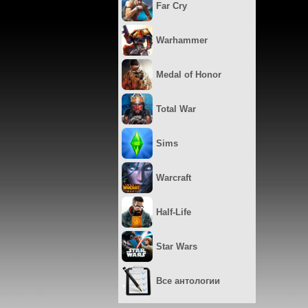
Far Cry
Warhammer
Medal of Honor
Total War
Sims
Warcraft
Half-Life
Star Wars
Все антологии