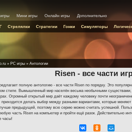
 игры
Мини игры
Онлайн игры
Дополнительно
Г
Стрелялки
Стратегии
Гонки
Симуляторы
Логичес
p.ru
»
PC игры
»
Антологии
Risen - все части иг
редлагает полную антологию - все части Risen по порядку. Это популярн
ом стиле. Вымышленный мир населён весьма необычными существами, 
грах. Огромный открытый мир даёт каждому человеку почти неограниче
 приходится делать выбор между разными вариантами, которые меняют
лучше предыдущей, поэтому всю серию можно считать успешной. Поль
любую часть Risen на компьютер и пройти ещё разок. Действительно инт
е часы!