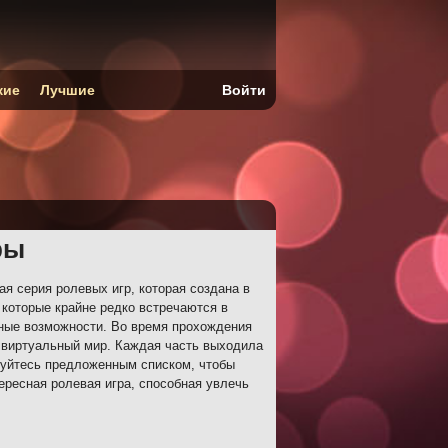
кие
Лучшие
Войти
ры
ая серия ролевых игр, которая создана в
которые крайне редко встречаются в
нные возможности. Во время прохождения
 виртуальный мир. Каждая часть выходила
зуйтесь предложенным списком, чтобы
ересная ролевая игра, способная увлечь