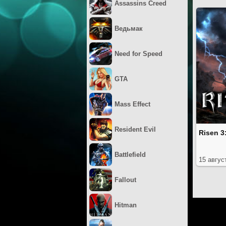
Assassins Creed
Ведьмак
Need for Speed
GTA
Mass Effect
Resident Evil
Risen 3
Battlefield
15 авгус
Fallout
Hitman