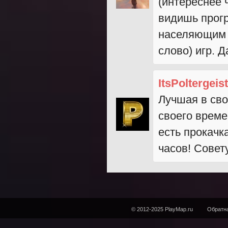
(интереснее 
видишь прог
населяющим м
слово) игр. 
ItsPoltergeist
Лучшая в св
своего време
есть прокачк
часов! Совет
© 2012-2025 PlayMap.ru
Обратна