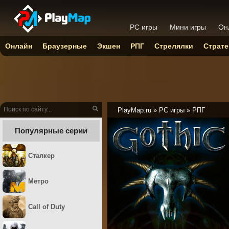
PC игры
Мини игры
Он
Онлайн
Браузерные
Экшен
РПГ
Стрелялки
Страте
PlayMap.ru
»
PC игры
»
РПГ
Популярные серии
Сталкер
Метро
Call of Duty