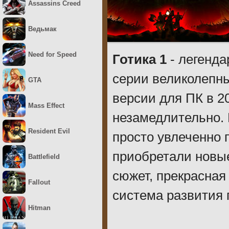
Assassins Creed
Ведьмак
Need for Speed
Готика 1
- легенда
серии великолепн
GTA
версии для ПК в 2
Mass Effect
незамедлительно. 
Resident Evil
просто увлеченно 
приобретали новы
Battlefield
сюжет, прекрасная
Fallout
система развития г
Hitman