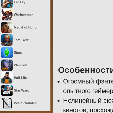
Far Cry
Warhammer
Medal of Honor
Total War
Sims
Warcraft
Особенност
Half-Life
Огромный фэнте
опытного геймер
Star Wars
Нелинейный сюж
Все антологии
квестов, прохож