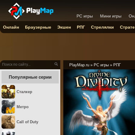
PC игры
Мини игры
Он
Онлайн
Браузерные
Экшен
РПГ
Стрелялки
Страте
PlayMap.ru
»
PC игры
»
РПГ
Популярные серии
Сталкер
Метро
Call of Duty