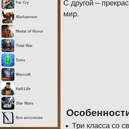
С другой – прекра
Far Cry
мир.
Warhammer
Medal of Honor
Total War
Sims
Warcraft
Half-Life
Star Wars
Особенност
Все антологии
Три класса со 