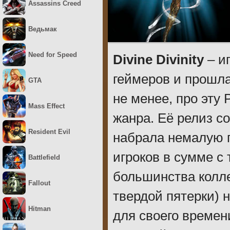
Assassins Creed
Ведьмак
Need for Speed
Divine Divinity
– иг
геймеров и прошла
GTA
не менее, про эту
Mass Effect
жанра. Её релиз со
Resident Evil
набрала немалую 
игроков в сумме с
Battlefield
большинства колле
Fallout
твердой пятерки) 
Hitman
для своего времен