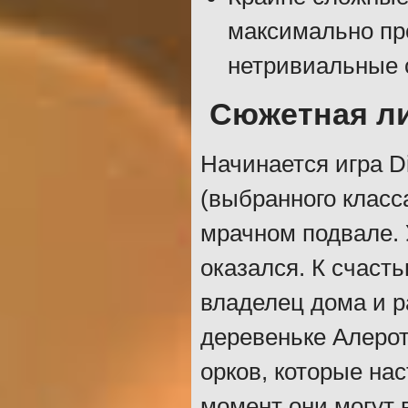
максимально пр
нетривиальные 
Сюжетная л
Начинается игра Div
(выбранного класса
мрачном подвале. У
оказался. К счасть
владелец дома и р
деревеньке Алерот
орков, которые на
момент они могут 