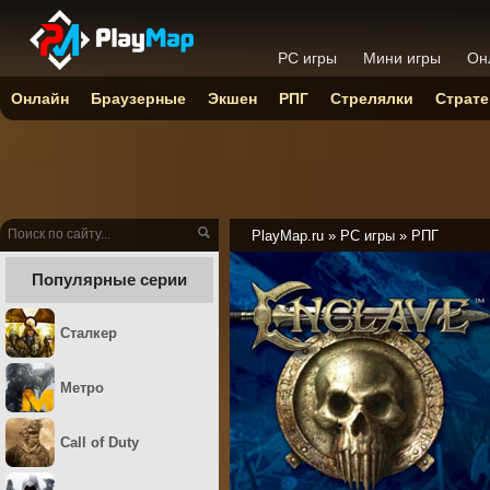
PC игры
Мини игры
Он
Онлайн
Браузерные
Экшен
РПГ
Стрелялки
Страте
PlayMap.ru
»
PC игры
»
РПГ
Популярные серии
Сталкер
Метро
Call of Duty