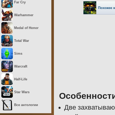
Far Cry
Похожее 
Warhammer
Medal of Honor
Total War
Sims
Warcraft
Half-Life
Star Wars
Особенност
Все антологии
Две захватываю