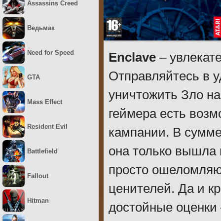
Assassins Creed
Ведьмак
Need for Speed
Enclave
– увлекат
Отправляйтесь в 
GTA
уничтожить Зло нав
Mass Effect
геймера есть возм
Resident Evil
кампании. В сумме 
она только вышла 
Battlefield
просто ошеломляю
Fallout
ценителей. Да и кр
Hitman
достойные оценки 