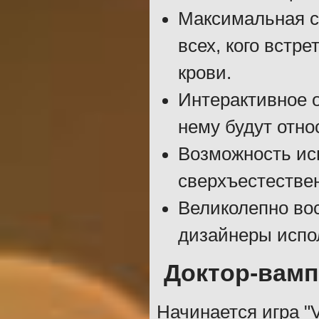
Максимальная с
всех, кого встр
крови.
Интерактивное о
нему будут отн
Возможность ис
сверхъестестве
Великолепно во
дизайнеры испо
Доктор-вам
Начинается игра "V