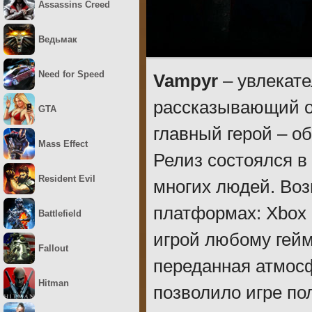
Assassins Creed
Ведьмак
Need for Speed
Vampyr
– увлекат
рассказывающий о 
GTA
главный герой – о
Mass Effect
Релиз состоялся в
Resident Evil
многих людей. Воз
платформах: Xbox 
Battlefield
игрой любому гей
Fallout
переданная атмосф
Hitman
позволило игре по