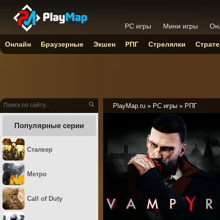
PC игры
Мини игры
Он
Онлайн
Браузерные
Экшен
РПГ
Стрелялки
Страте
PlayMap.ru
»
PC игры
»
РПГ
Популярные серии
Сталкер
Метро
Call of Duty