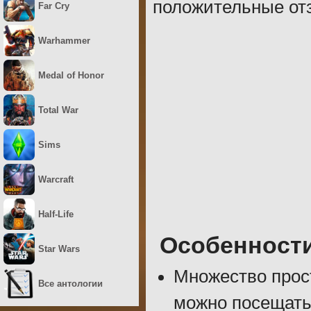
положительные отз
Far Cry
Warhammer
Medal of Honor
Total War
Sims
Warcraft
Half-Life
Особенност
Star Wars
Множество прос
Все антологии
можно посещать