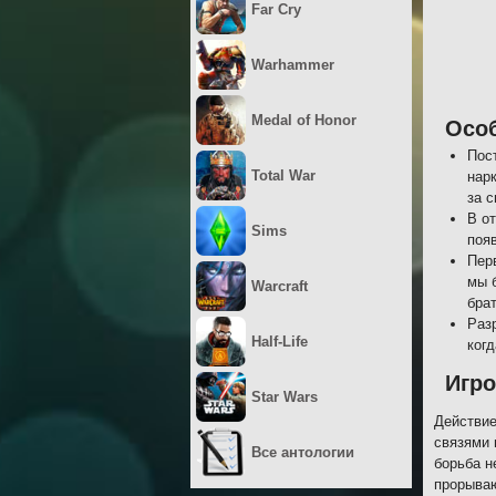
Far Cry
Warhammer
Medal of Honor
Осо
Пос
Total War
нар
за с
В о
Sims
появ
Пер
мы 
Warcraft
брат
Раз
Half-Life
ког
Игро
Star Wars
Действие
связями 
Все антологии
борьба н
прорываю