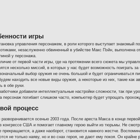
бенности игры
тановка управления персонажем, в роли которого выступает знакомый по 
котиками, незаслуженно обвиненный в убийстве Макс Пэйн, выполнена от
пиной у персонажа.
тличие от первой части игры, где на протяжении всего сюжета мы управл
ятся несколько миссий, в которых у нас будет возможность поиграть за
воначальный выбор оружия не очень большой и будет ограничиваться пи
будем находить все новые виды оружия, а некоторые из них, такие как а
ь в обе руки.
работчики добавили интеллектуальные настройки сложности, так при уро
да персонаж погибает слишком часто, компьютер будет упрощать прохожд
вой процесс
 разворачивается осенью 2003 года. После ареста Макса в конце перво
в конгрессе США и помогает главному герою выйти из тюрьмы. Не смотр
е прекращается, а даже наоборот, становится намного жестче. Воспомин
тся не только наяву, но и во снах героя, не дают ему покоя. Он крайне