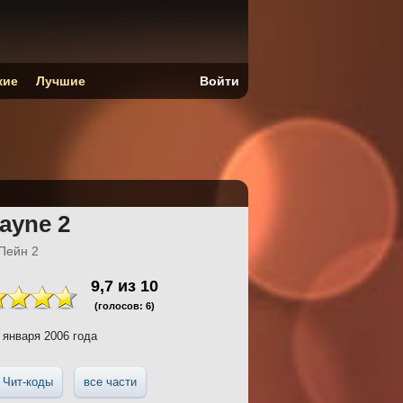
кие
Лучшие
Войти
ayne 2
Пейн 2
9,7
из
10
(голосов:
6
)
 января 2006 года
Чит-коды
все части