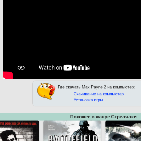
Где скачать Max Payne 2 на компьютер:
Скачивание на компьютер
Установка игры
Похожее в жанре Стрелялки