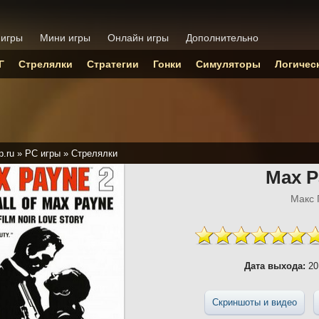
 игры
Мини игры
Онлайн игры
Дополнительно
Г
Стрелялки
Стратегии
Гонки
Симуляторы
Логичес
p.ru
»
PC игры
»
Стрелялки
Max P
Макс 
Дата выхода:
20
Скриншоты и видео