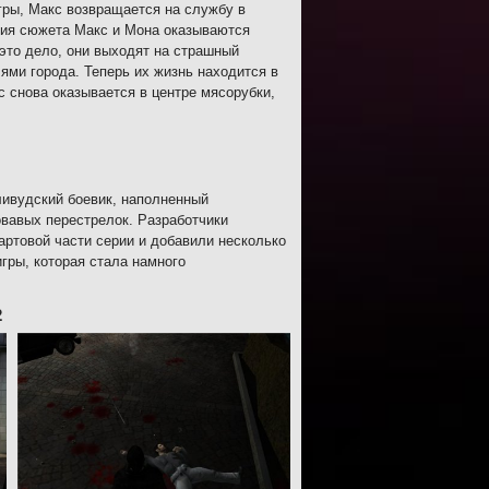
гры, Макс возвращается на службу в
ития сюжета Макс и Мона оказываются
 это дело, они выходят на страшный
ями города. Теперь их жизнь находится в
 снова оказывается в центре мясорубки,
ливудский боевик, наполненный
вавых перестрелок. Разработчики
артовой части серии и добавили несколько
ры, которая стала намного
2