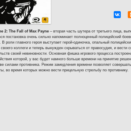
e 2: The Fall of Max Payne
– вторая часть шутера от третьего лица, вып
вся постановка очень сильно напоминает полноценный полицейский боев
. В роли главного героя выступает герой-одиночка, опальный полицейск
 своего коллеги и теперь вынужден скрываться от правосудия, и вести 
льств своей невиновности. Основная фишка игрового процесса построен
йствия которой, у вас будет намного больше времени на принятие реше
ве силами противника. Режим замедления времени позволяет совершат
ты, во время которых можно вести прицельную стрельбу по противнику.