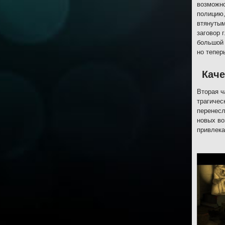
возможно
полицию,
втянутым
заговор 
большой 
но тепер
Каче
Вторая ч
трагичес
перенесл
новых во
привлека