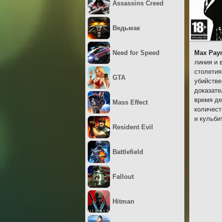
Assassins Creed
Ведьмак
Need for Speed
Max Payn
линия и 
столетия
GTA
убийстве
доказате
время де
Mass Effect
количест
и кульби
Resident Evil
Battlefield
Fallout
Hitman