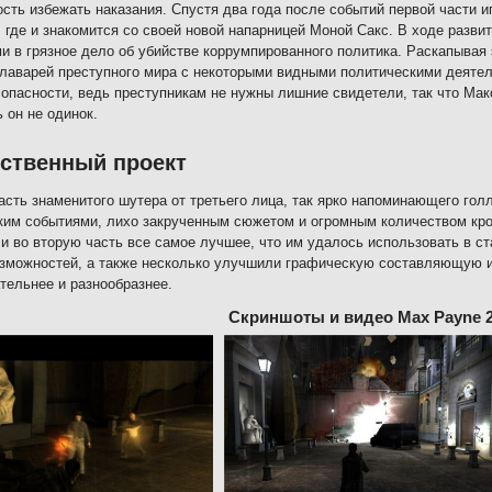
сть избежать наказания. Спустя два года после событий первой части и
 где и знакомится со своей новой напарницей Моной Сакс. В ходе разв
и в грязное дело об убийстве коррумпированного политика. Раскапывая
главарей преступного мира с некоторыми видными политическими деятел
опасности, ведь преступникам не нужны лишние свидетели, так что Макс
ь он не одинок.
ственный проект
асть знаменитого шутера от третьего лица, так ярко напоминающего гол
ким событиями, лихо закрученным сюжетом и огромным количеством кро
и во вторую часть все самое лучшее, что им удалось использовать в ст
зможностей, а также несколько улучшили графическую составляющую иг
тельнее и разнообразнее.
Скриншоты и видео Max Payne 