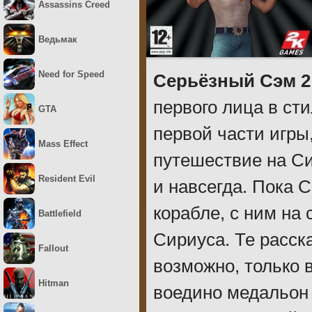
Assassins Creed
Ведьмак
Need for Speed
Серьёзный Сэм 2
первого лица в сти
GTA
первой части игры,
Mass Effect
путешествие на Си
Resident Evil
и навсегда. Пока 
корабле, с ним на
Battlefield
Сириуса. Те расск
Fallout
возможно, только 
Hitman
воедино медальон 