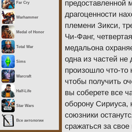
предоставленной 
Far Cry
драгоценности нах
Warhammer
племени Зикси, тр
Medal of Honor
Чи-Фанг, четвертая
медальона охраня
Total War
одна из частей не 
Sims
произошло что-то 
Warcraft
чтобы получить оч
вы соберете все ч
Half-Life
оборону Сириуса, 
Star Wars
союзники останутс
Все антологии
сражаться за свое