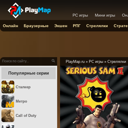
PC игры
Мини игры
Он
Онлайн
Браузерные
Экшен
РПГ
Стрелялки
Страте
PlayMap.ru
»
PC игры
»
Стрелялки
Популярные серии
Сталкер
Метро
Call of Duty