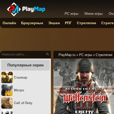
PC игры
Мини игры
Он
Онлайн
Браузерные
Экшен
РПГ
Стрелялки
Страте
PlayMap.ru
»
PC игры
»
Стрелялки
Популярные серии
Сталкер
Метро
Call of Duty