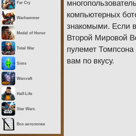
многопользователь
Far Cry
компьютерных бото
Warhammer
знакомыми. Если в
Medal of Honor
Второй Мировой Во
пулемет Томпсона 
Total War
вам по вкусу.
Sims
Warcraft
Half-Life
Star Wars
Все антологии