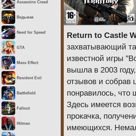
Assassins Creed
Ведьмак
Need for Speed
Return to Castle W
захватывающий та
GTA
известной игры "В
Mass Effect
вышла в 2003 году
Resident Evil
отзывов и собрав
понравилось, что 
Battlefield
Здесь имеется воз
Fallout
прокачка, получен
Hitman
имеющихся. Немал