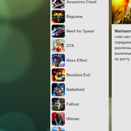
Assassins Creed
Ведьмак
Need for Speed
Warhamme
себя нас
порадова
GTA
различны
железным
по росту
Mass Effect
Resident Evil
Battlefield
Fallout
Hitman