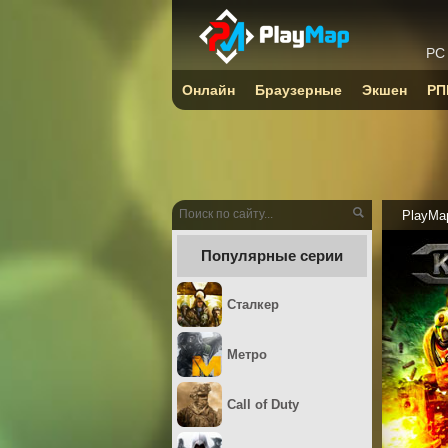
PC
Онлайн
Браузерные
Экшен
РП
PlayMa
Популярные серии
Сталкер
Метро
Call of Duty