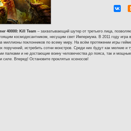
r 40000: Kill Team
– захватывающий шутер от третьего лица, позволя
тоящим космодесантником, несущим свет Империума. В 2011 году игра в
в миллионы поклонников по всему миру. На всём протяжении игры гейм
х поручений, истребить сотни монстров. Среди них будут как мелкие и 
и палками и не достающие воину человечества до пояса, так и мощные
 и силе. Вперед! Остановите проклятых ксеносов!