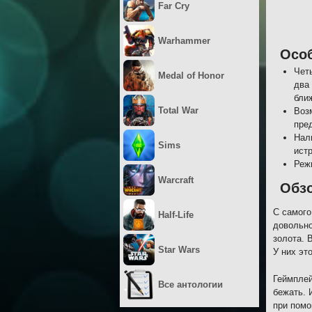
Far Cry
Warhammer
Осо
Чет
Medal of Honor
два
бли
Total War
Воз
пре
Нали
Sims
ист
Реж
Warcraft
Обз
С самого
Half-Life
довольно
золота. 
Star Wars
У них эт
Геймплей
Все антологии
бежать. 
при помо