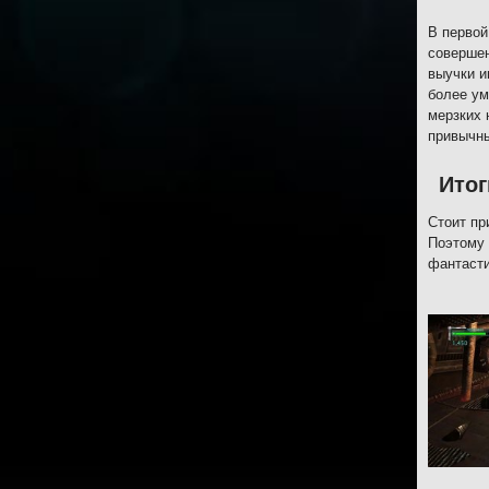
В первой
совершен
выучки и
более ум
мерзких 
привычны
Итог
Стоит пр
Поэтому 
фантасти