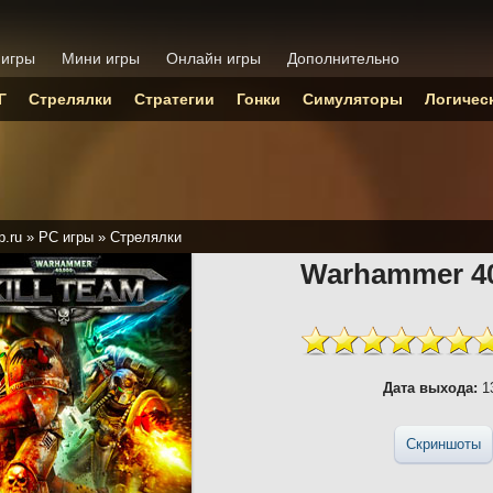
 игры
Мини игры
Онлайн игры
Дополнительно
Г
Стрелялки
Стратегии
Гонки
Симуляторы
Логичес
p.ru
»
PC игры
»
Стрелялки
Warhammer 40
Дата выхода:
13
Скриншоты