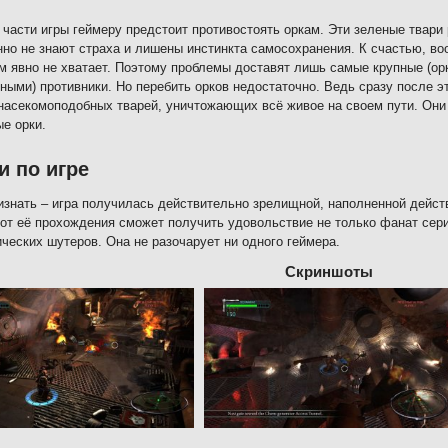
 части игры геймеру предстоит противостоять оркам. Эти зеленые твари
но не знают страха и лишены инстинкта самосохранения. К счастью, во
м явно не хватает. Поэтому проблемы доставят лишь самые крупные (орк
ными) противники. Но перебить орков недостаточно. Ведь сразу после э
насекомоподобных тварей, уничтожающих всё живое на своем пути. Они
е орки.
и по игре
изнать – игра получилась действительно зрелищной, наполненной действ
от её прохождения сможет получить удовольствие не только фанат сери
ческих шутеров. Она не разочарует ни одного геймера.
Скриншоты