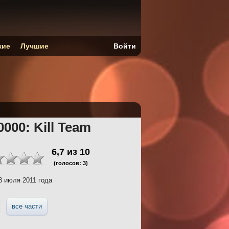
кие
Лучшие
Войти
000: Kill Team
6,7
из
10
(голосов:
3
)
 июля 2011 года
все части