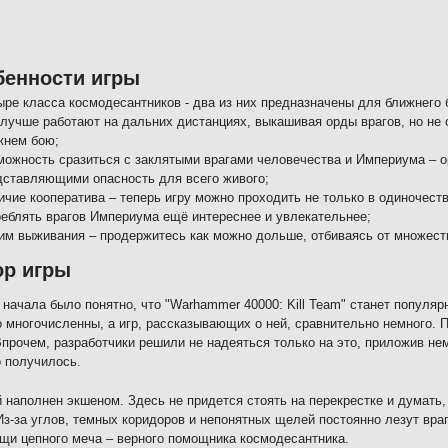
бенности игры
ыре класса космодесантников - два из них предназначены для ближнего 
 лучше работают на дальних дистанциях, выкашивая орды врагов, но не 
жнем бою;
можность сразиться с заклятыми врагами человечества и Империума – о
дставляющими опасность для всего живого;
чие кооператива – теперь игру можно проходить не только в одиночеств
реблять врагов Империума ещё интереснее и увлекательнее;
им выживания – продержитесь как можно дольше, отбиваясь от множеств
ор игры
 начала было понятно, что "Warhammer 40000: Kill Team" станет популяр
 многочисленны, а игр, рассказывающих о ней, сравнительно немного. 
Впрочем, разработчики решили не надеяться только на это, приложив не
о получилось.
 наполнен экшеном. Здесь не придется стоять на перекрестке и думать,
Из-за углов, темных коридоров и непонятных щелей постоянно лезут вра
щи цепного меча – верного помощника космодесантника.