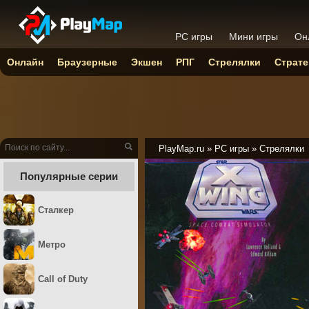
PC игры
Мини игры
Он
Онлайн
Браузерные
Экшен
РПГ
Стрелялки
Страте
PlayMap.ru
»
PC игры
»
Стрелялки
Популярные серии
Сталкер
Метро
Call of Duty