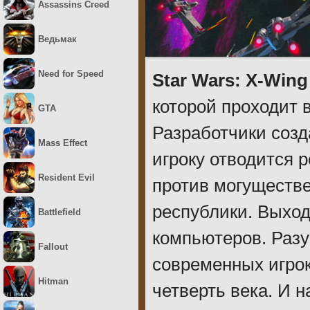
Assassins Creed
Ведьмак
Need for Speed
Star Wars: X-Wing
которой проходит 
GTA
Разработчики созд
Mass Effect
игроку отводится 
Resident Evil
против могуществ
республики. Выход 
Battlefield
компьютеров. Разу
Fallout
современных игроко
Hitman
четверть века. И 