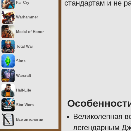
стандартам и не р
Far Cry
Warhammer
Medal of Honor
Total War
Sims
Warcraft
Half-Life
Особенност
Star Wars
Великолепная в
Все антологии
легендарным Дж