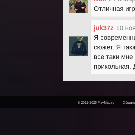
Отличная игр
juk37z
10 но
Я современны
сюжет. Я так
всё таки мне
прикольная. 
© 2012-2025 PlayMap.ru
Обратна