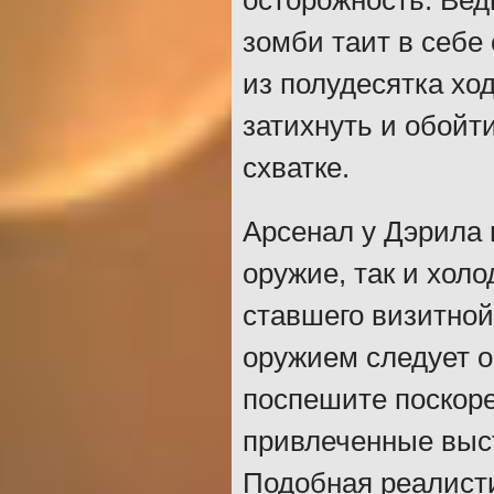
осторожность. Вед
зомби таит в себе
из полудесятка хо
затихнуть и обойт
схватке.
Арсенал у Дэрила 
оружие, так и холо
ставшего визитной
оружием следует о
поспешите поскоре
привлеченные выст
Подобная реалисти