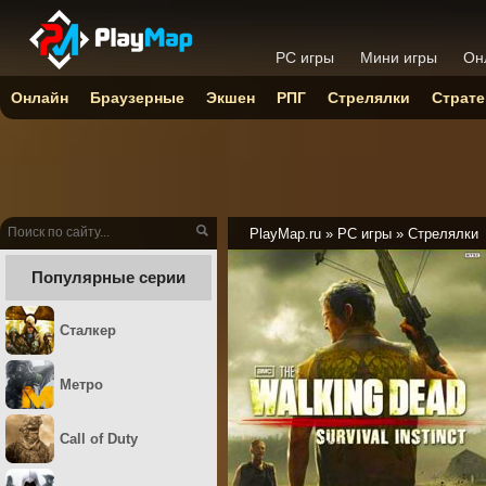
PC игры
Мини игры
Он
Онлайн
Браузерные
Экшен
РПГ
Стрелялки
Страте
PlayMap.ru
»
PC игры
»
Стрелялки
Популярные серии
Сталкер
Метро
Call of Duty