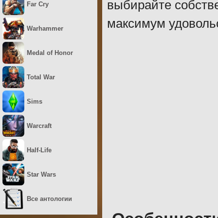
выбирайте собств
Far Cry
максимум удоволь
Warhammer
Medal of Honor
Total War
Sims
Warcraft
Half-Life
Star Wars
Все антологии