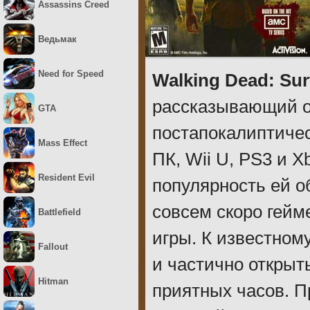
Assassins Creed
Ведьмак
Need for Speed
Walking Dead: Surv
рассказывающий о
GTA
постапокалиптиче
Mass Effect
ПК, Wii U, PS3 и X
Resident Evil
популярность ей о
совсем скоро гейм
Battlefield
игры. К известно
Fallout
и частично открыт
Hitman
приятных часов. П