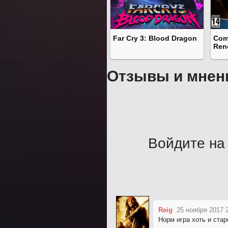
Far Cry 3: Blood Dragon
Com
Ren
Отзывы и мнен
Войдите на 
Reig
25 ноября 2017 
Норм игра хоть и ста