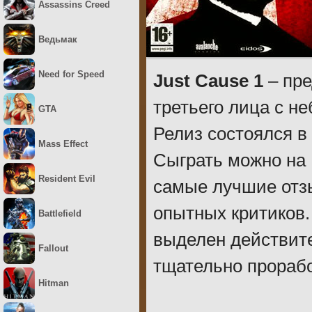
Assassins Creed
Ведьмак
Need for Speed
Just Cause 1
– пре
третьего лица с н
GTA
Релиз состоялся в
Mass Effect
Сыграть можно на 
Resident Evil
самые лучшие отзы
опытных критиков.
Battlefield
выделен действите
Fallout
тщательно прораб
Hitman