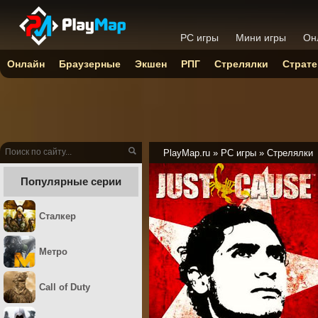
PC игры
Мини игры
Он
Онлайн
Браузерные
Экшен
РПГ
Стрелялки
Страте
PlayMap.ru
»
PC игры
»
Стрелялки
Популярные серии
Сталкер
Метро
Call of Duty