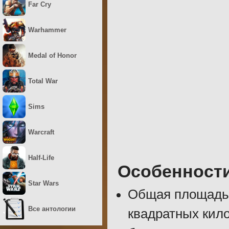
Far Cry
Warhammer
Medal of Honor
Total War
Sims
Warcraft
Half-Life
Особенност
Star Wars
Общая площадь 
Все антологии
квадратных кило