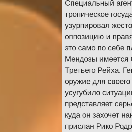
Специальный аген
тропическое госуд
узурпировал жест
оппозицию и прав
это само по себе 
Мендозы имеется О
Третьего Рейха. Г
оружие для своего
усугубило ситуаци
представляет серьё
куда он захочет н
прислан Рико Родр