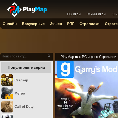
PC игры
Мини игры
Он
Онлайн
Браузерные
Экшен
РПГ
Стрелялки
Страте
PlayMap.ru
»
PC игры
»
Стрелялки
Популярные серии
Сталкер
Метро
Call of Duty