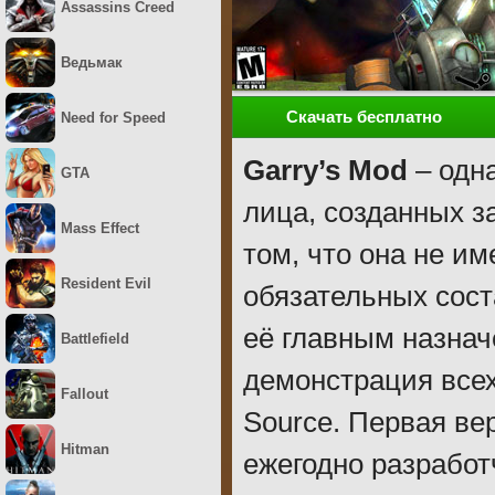
Assassins Creed
Ведьмак
Скачать бесплатно
Need for Speed
Garry’s Mod
– одн
GTA
лица, созданных з
Mass Effect
том, что она не и
Resident Evil
обязательных сост
её главным назнач
Battlefield
демонстрация всех
Fallout
Source. Первая вер
Hitman
ежегодно разработ