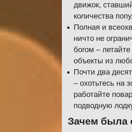
движок, ставший
количества поп
Полная и всеох
ничто не ограни
богом – летайте
объекты из любо
Почти два деся
– охотьтесь на 
работайте пова
подводную лодку
Зачем была 