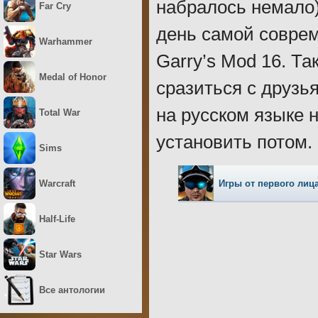
набралось немало
Far Cry
день самой совре
Warhammer
Garry’s Mod 16. Т
Medal of Honor
сразиться с друзь
на русском языке 
Total War
установить потом.
Sims
Игры от первого лиц
Warcraft
Half-Life
Star Wars
Все антологии