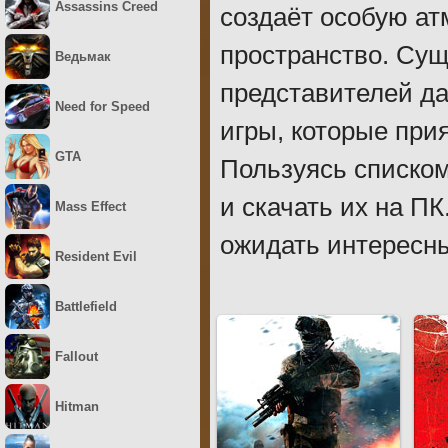
Assassins Creed
создаёт особую ат
пространство. Сущ
Ведьмак
представителей да
Need for Speed
игры, которые при
GTA
Пользуясь списком
и скачать их на П
Mass Effect
ожидать интересны
Resident Evil
Battlefield
Fallout
Hitman