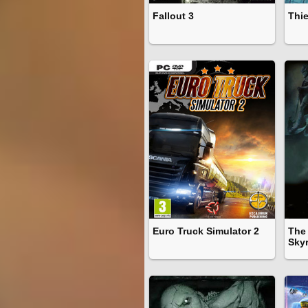
Fallout 3
Thie
Euro Truck Simulator 2
The 
Sky