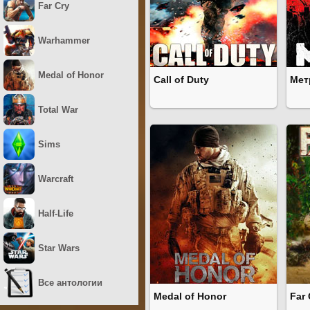
Far Cry
Warhammer
Medal of Honor
Call of Duty
Мет
Total War
Sims
Warcraft
Half-Life
Star Wars
Все антологии
Medal of Honor
Far 