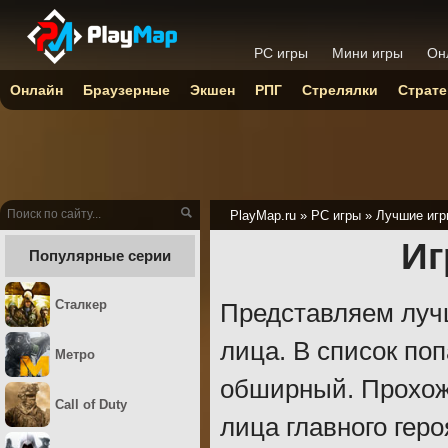
PC игры
Мини игры
Он
Онлайн
Браузерные
Экшен
РПГ
Стрелялки
Страте
PlayMap.ru
»
PC игры
»
Лучшие игр
Иг
Популярные серии
Сталкер
Представляем лучш
лица. В список по
Метро
обширный. Прохож
Call of Duty
лица главного гер