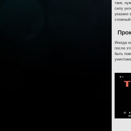
танк, ну
силу укл
указано 
сложный 
Прок
Иногда н
после эт
быть пов
уничтоже