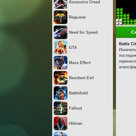
Assassins Creed
Ведьмак
С
Need for Speed
Battle Ci
GTA
Изначаль
последню
перенесе
Mass Effect
атмосфер
Resident Evil
Battlefield
Fallout
Hitman