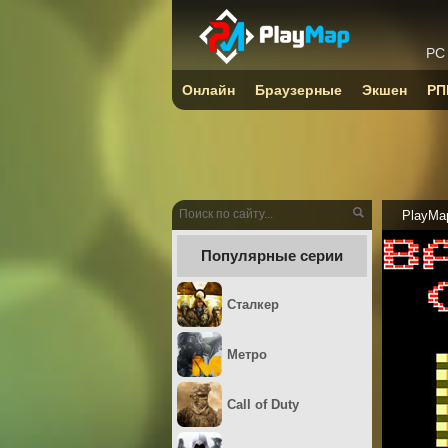
PC
Онлайн
Браузерные
Экшен
РП
PlayMa
Популярные серии
Сталкер
Метро
Call of Duty