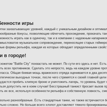
бенности игры
ятки захватывающих уровней, каждый с уникальным дизайном и оптимал
нообразные бонусы, позволяющие облегчить прохождение, прокачать танк
можность играть как в одиночку, так и в компании с надежным напарни
амысловатое музыкальное сопровождение, переносящее старых геймеров
ные формы рельефа, каждая из которых обладает определенными свойст
и в городе!
южетом "Battle City" похвастать не может. По сути его здесь и нет. Ест
ть всех противников. Сделать это непросто, ведь на каждом уровне про
класса. Общая боевая мощь вражеского отряда оценивается в два деся
атегически выходных точках, после чего стремятся к своей главной цели
удастся пробить хлипкую броню и уничтожить лагерь, то уровень будет 
льзя допустить ни в коем случае! Бесстрашный танкист бросает вызов 
ть их все, используя особенности рельефа и собственную ловкость, сме
вольно разнообразные. Есть стандартные танки, но также встречаются б
льно сложно. Но больше всего хлопот доставляют тяжело бронированны