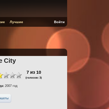
кие
Лучшие
Войти
e City
7
из
10
(голосов:
3
)
да:
2007 год
ншоты