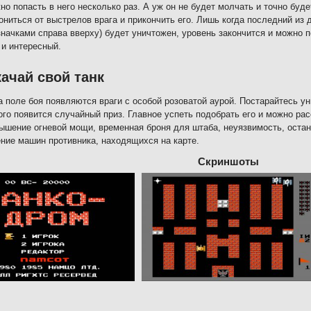
жно попасть в него несколько раз. А уж он не будет молчать и точно буде
ониться от выстрелов врага и прикончить его. Лишь когда последний из 
значками справа вверху) будет уничтожен, уровень закончится и можно 
и интересный.
ачай свой танк
а поле боя появляются враги с особой розоватой аурой. Постарайтесь у
ого появится случайный приз. Главное успеть подобрать его и можно ра
ышение огневой мощи, временная броня для штаба, неуязвимость, остан
ние машин противника, находящихся на карте.
Скриншоты