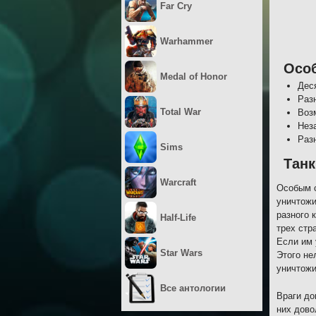
Far Cry
Warhammer
Осо
Medal of Honor
Дес
Раз
Total War
Воз
Нез
Раз
Sims
Танк
Warcraft
Особым с
уничтожи
разного 
Half-Life
трех стр
Если им 
Star Wars
Этого не
уничтожи
Все антологии
Враги до
них дово