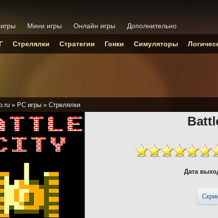
 игры
Мини игры
Онлайн игры
Дополнительно
Г
Стрелялки
Стратегии
Гонки
Симуляторы
Логичес
p.ru
»
PC игры
»
Стрелялки
Battl
Дата выхо
Скри