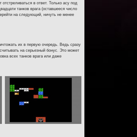
т отстреливаться в ответ. Только асу под
двадцати танков врага (оставшееся число
перейти на следующий, ничуть не менее
ничтожать их в первую очередь. Ведь сразу
ссчитывать на серьезный бонус. Это может
овка всех танков врага или даже