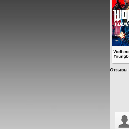
Wolfens
Youngb
Отзывы 