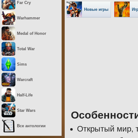
Far Cry
Новые игры
Иг
Warhammer
Medal of Honor
Total War
Sims
Warcraft
Half-Life
Star Wars
Особенност
Все антологии
Открытый мир, 