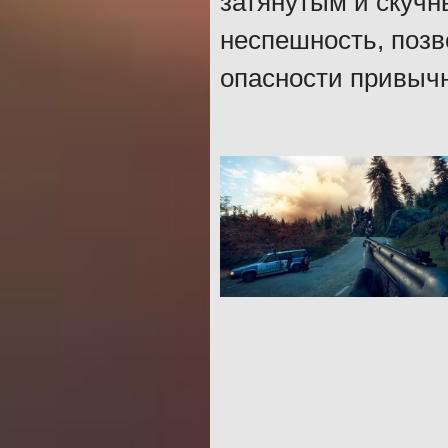
затянутым и скучн
неспешность, поз
опасности привычн