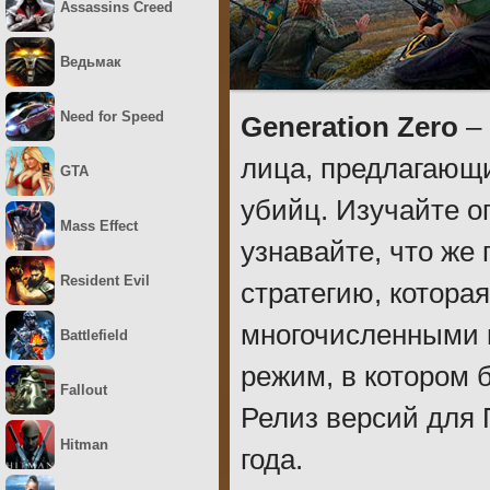
Assassins Creed
Ведьмак
Need for Speed
Generation Zero
– 
лица, предлагающи
GTA
убийц. Изучайте о
Mass Effect
узнавайте, что же
Resident Evil
стратегию, котора
многочисленными в
Battlefield
режим, в котором б
Fallout
Релиз версий для 
Hitman
года.