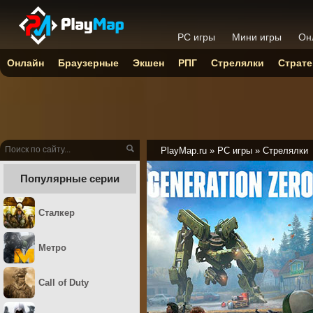
PC игры
Мини игры
Он
Онлайн
Браузерные
Экшен
РПГ
Стрелялки
Страте
PlayMap.ru
»
PC игры
»
Стрелялки
Популярные серии
Сталкер
Метро
Call of Duty