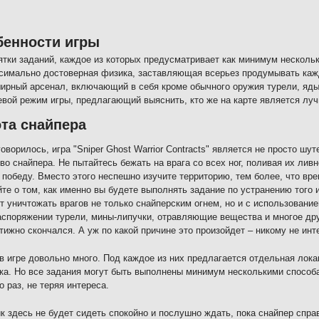
бенности игры
ятки заданий, каждое из которых предусматривает как минимум нескольк
симально достоверная физика, заставляющая всерьез продумывать кажд
ирный арсенал, включающий в себя кроме обычного оружия турели, яды,
евой режим игры, предлагающий выяснить, кто же на карте является лу
та снайпера
говорилось, игра "Sniper Ghost Warrior Contracts" является не просто шу
во снайпера. Не пытайтесь бежать на врага со всех ног, поливая их ливн
 победу. Вместо этого неспешно изучите территорию, тем более, что вре
те о том, как именно вы будете выполнять задание по устранению того 
т уничтожать врагов не только снайперским огнем, но и с использовани
споряжении турели, мины-липучки, отравляющие вещества и многое друг
тижно скончался. А уж по какой причине это произойдет – никому не инт
в игре довольно много. Под каждое из них предлагается отдельная лока
ка. Но все задания могут быть выполнены минимум несколькими способа
о раз, не теряя интереса.
к здесь не будет сидеть спокойно и послушно ждать, пока снайпер спр