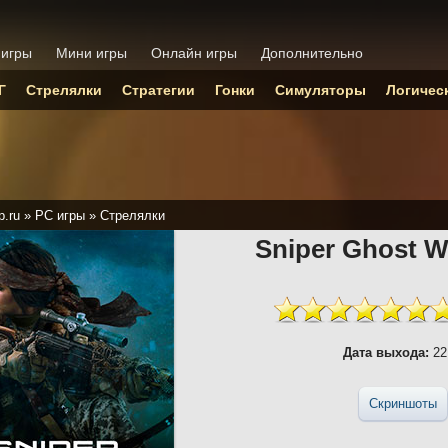
 игры
Мини игры
Онлайн игры
Дополнительно
Г
Стрелялки
Стратегии
Гонки
Симуляторы
Логичес
p.ru
»
PC игры
»
Стрелялки
Sniper Ghost W
Дата выхода:
22
Скриншоты