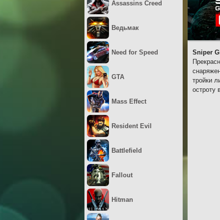
Assassins Creed
Ведьмак
Need for Speed
Sniper G
Прекрасн
снаряжен
GTA
тройки л
остроту 
Mass Effect
Resident Evil
Battlefield
Fallout
Hitman