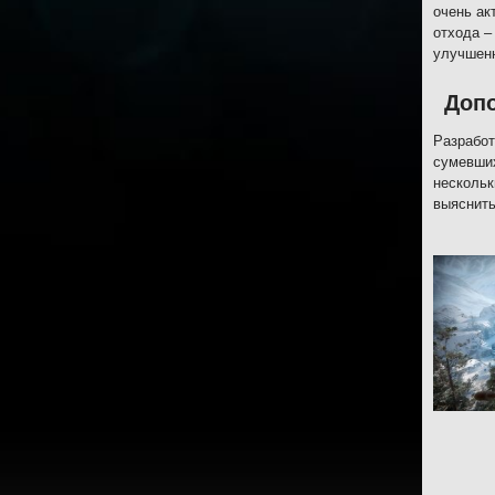
очень ак
отхода –
улучшенн
Доп
Разработ
сумевших
нескольк
выяснить