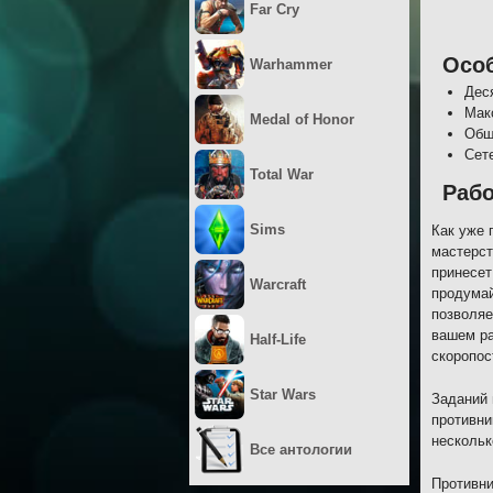
Far Cry
Осо
Warhammer
Дес
Мак
Medal of Honor
Обш
Сет
Total War
Рабо
Sims
Как уже 
мастерст
принесет
Warcraft
продумай
позволяе
вашем ра
Half-Life
скоропос
Star Wars
Заданий 
противни
нескольк
Все антологии
Противни