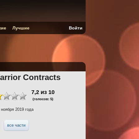
кие
Лучшие
Войти
arrior Contracts
7,2
из
10
(голосов:
5
)
 ноября 2019 года
все части