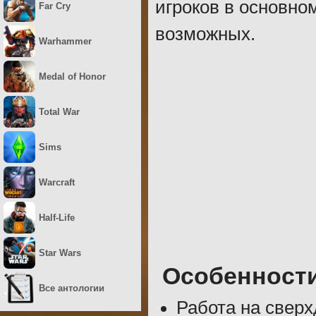
игроков в основно
Far Cry
возможных.
Warhammer
Medal of Honor
Total War
Sims
Warcraft
Half-Life
Star Wars
Особенност
Все антологии
Работа на сверх