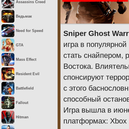
Assassins Creed
Ведьмак
Need for Speed
Sniper Ghost Warr
игра в популярной
GTA
стать снайпером,
Mass Effect
Востока. Влиятел
Resident Evil
спонсируют террор
с этого баснослов
Battlefield
способный останов
Fallout
Игра вышла в июне
Hitman
платформах: Xbox O