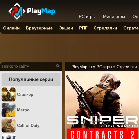
PC игры
Мини игры
Он
Онлайн
Браузерные
Экшен
РПГ
Стрелялки
Страте
PlayMap.ru
»
PC игры
»
Стрелялки
Популярные серии
Сталкер
Метро
Call of Duty