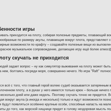
бенности игры
ивать приходится на плоту, собирая полезные предметы, плавающий вок
нообразные по размеру акулы, плавающие вокруг плота, представляют с
ирные возможности по крафту – создавайте полезные вещи из выловлен
красное музыкальное сопровождение, делающее игру ещё более атмосф
лоту скучать не приходится
юдей задает вопрос – ну как симулятор выживания на плоту может быть
а нем, болтаясь посреди моря, совершенно нечего. Но игра "Raft" полно
.
ся всё с того, что главный герой волею судеб оказывается затерянным 
олоченном плоту, а в руках у него имеется только крюк – больше ничего
несколько дней или даже недель. Поэтому скучать точно не придется. В
я вокруг акула (а иногда и несколько) только и ждут возможности позна
 будут появляться особенно крупные особи, способные напасть на мале
риты до того, как морской хищнице придет в голову нездоровая мысль п