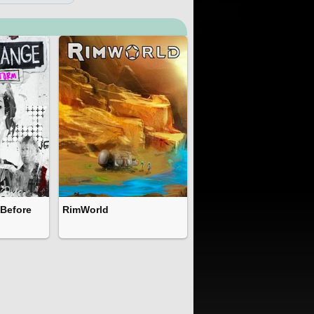
 Before
RimWorld