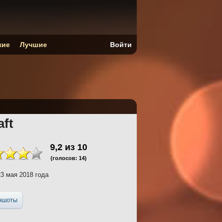
кие
Лучшие
Войти
aft
9,2
из
10
(голосов:
14
)
3 мая 2018 года
ншоты