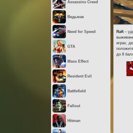
Assassins Creed
Ведьмак
Need for Speed
Raft
– уд
выживани
играх, д
GTA
положите
до 8 бал
Mass Effect
Resident Evil
Battlefield
Fallout
Hitman