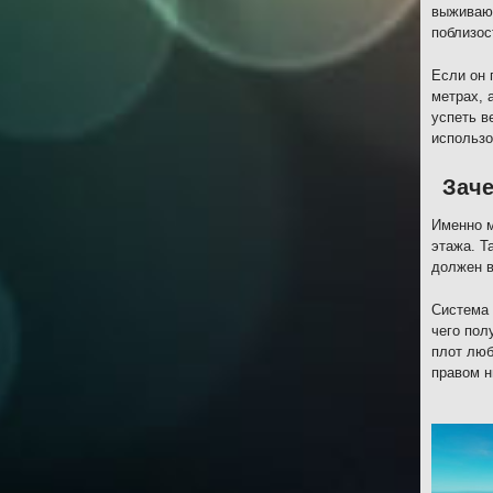
выживающ
поблизос
Если он 
метрах, 
успеть в
использо
Заче
Именно м
этажа. Т
должен в
Система 
чего пол
плот люб
правом н