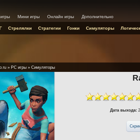
 игры
Мини игры
Онлайн игры
Дополнительно
Г
Стрелялки
Стратегии
Гонки
Симуляторы
Логичес
p.ru
»
PC игры
»
Симуляторы
R
Дата выхода:
2
Скри