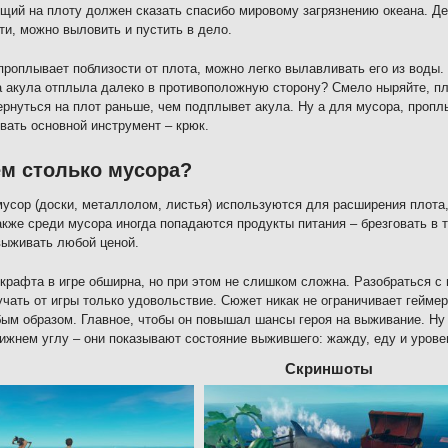
ий на плоту должен сказать спасибо мировому загрязнению океана. Д
ти, можно выловить и пустить в дело.
проплывает поблизости от плота, можно легко вылавливать его из воды.
а акула отплыла далеко в противоположную сторону? Смело ныряйте, плы
ернуться на плот раньше, чем подплывет акула. Ну а для мусора, пропл
вать основной инструмент – крюк.
м столько мусора?
усор (доски, металлолом, листья) используются для расширения плота,
акже среди мусора иногда попадаются продукты питания – брезговать в т
ыживать любой ценой.
крафта в игре обширна, но при этом не слишком сложна. Разобраться с
учать от игры только удовольствие. Сюжет никак не ограничивает гейме
ым образом. Главное, чтобы он повышал шансы героя на выживание. Ну и
ижнем углу – они показывают состояние выжившего: жажду, еду и урове
Скриншоты