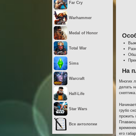
Far Cry
Warhammer
Medal of Honor
Осо
Выж
Total War
Раз
Обш
Пре
Sims
На п
Warcraft
Многих л
делать н
скептика
Half-Life
Начинает
Star Wars
грубо ск
прожить 
Плавающа
Все антологии
временем
его габа