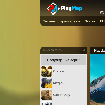
PC
Онлайн
Браузерные
Экшен
РП
PlayMa
Популярные серии
Сталкер
Метро
Call of Duty