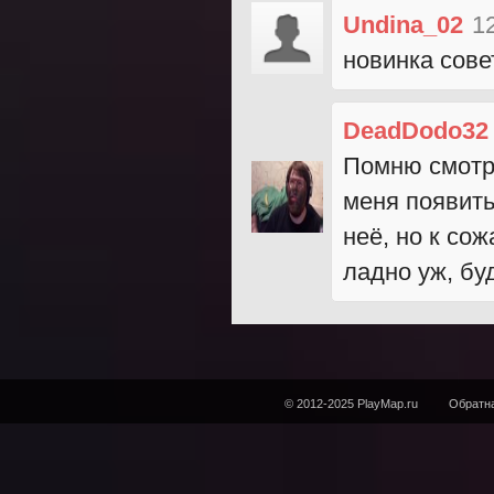
Undina_02
1
новинка сове
DeadDodo32
Помню смотре
меня появить
неё, но к со
ладно уж, бу
© 2012-2025 PlayMap.ru
Обратна