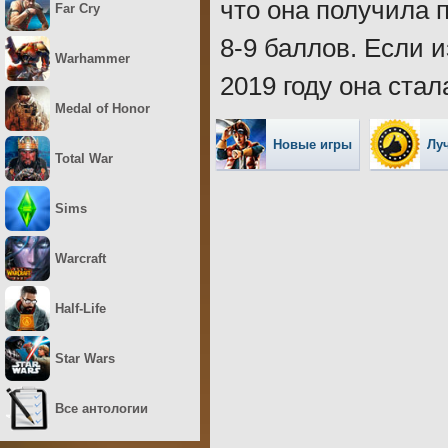
что она получила 
Far Cry
8-9 баллов. Если 
Warhammer
2019 году она стал
Medal of Honor
Новые игры
Лу
Total War
Sims
Warcraft
Half-Life
Star Wars
Все антологии