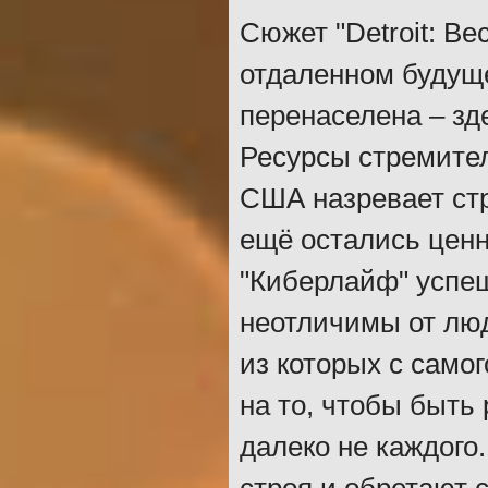
Сюжет "Detroit: B
отдаленном будуще
перенаселена – з
Ресурсы стремител
США назревает стр
ещё остались ценн
"Киберлайф" успе
неотличимы от лю
из которых с само
на то, чтобы быть
далеко не каждого