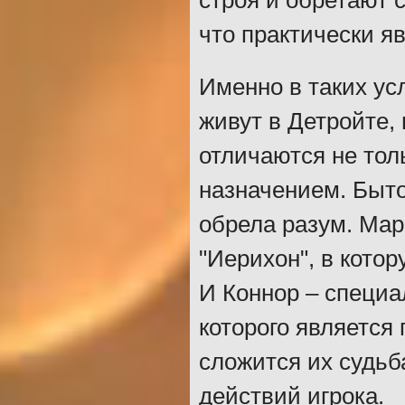
строя и обретают 
что практически я
Именно в таких ус
живут в Детройте,
отличаются не тол
назначением. Быто
обрела разум. Мар
"Иерихон", в котор
И Коннор – специа
которого является
сложится их судьб
действий игрока.