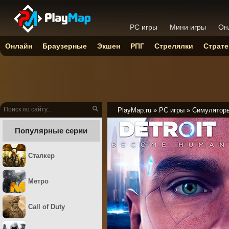
PC игры
Мини игры
Он
Онлайн
Браузерные
Экшен
РПГ
Стрелялки
Страте
PlayMap.ru
»
PC игры
»
Симулятор
Популярные серии
Сталкер
Метро
Call of Duty