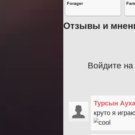
Forager
Far
Отзывы и мнен
Войдите на 
Турсын Аух
круто я играю