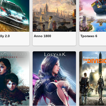
lly 2.0
Anno 1800
Тропико 6