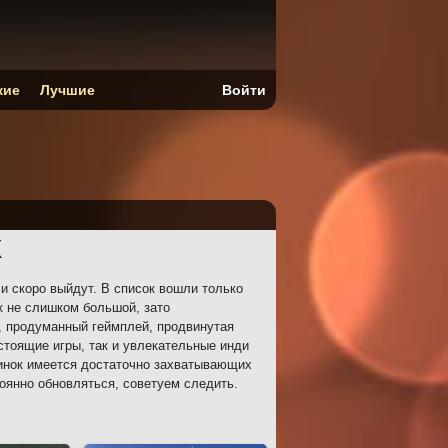
кие
Лучшие
Войти
К
и скоро выйдут. В список вошли только
к не слишком большой, зато
, продуманный геймплей, продвинутая
стоящие игры, так и увлекательные инди
винок имеется достаточно захватывающих
тоянно обновляться, советуем следить.