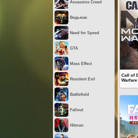
Assassins Creed
Ведьмак
Need for Speed
GTA
Mass Effect
Call of
Resident Evil
Warfare
Battlefield
Fallout
Hitman