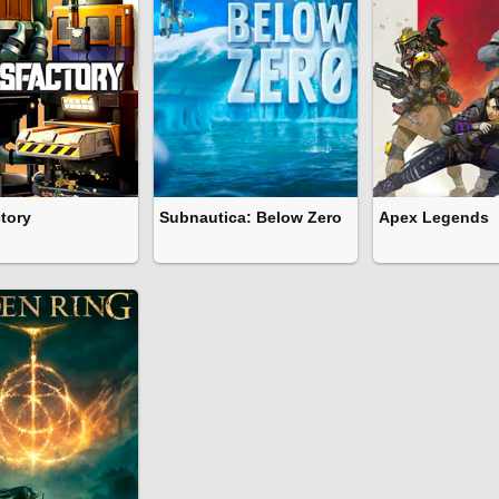
ctory
Subnautica: Below Zero
Apex Legends