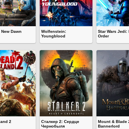
: New Dawn
Wolfenstein:
Star Wars Jedi: 
Youngblood
Order
land 2
Сталкер 2: Сердце
Mount & Blade 
Чернобыля
Bannerlord