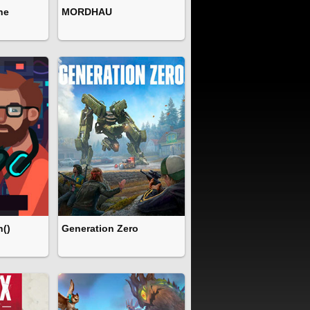
he
MORDHAU
n()
Generation Zero