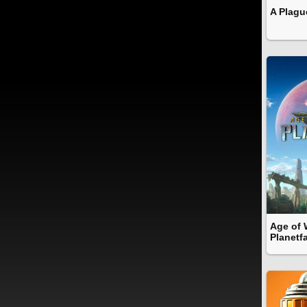
A Plagu
Age of 
Planetfa