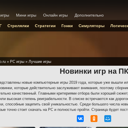
 игры
Мини игры
Онлайн игры
Дополнительно
Г
Стрелялки
Стратегии
Гонки
Симуляторы
Логичес
p.ru
»
PC игры
»
Лучшие игры
Новинки игр на П
едставлены новые компьютерные игры 2019 года, которые уже вышли ил
овинки, которые действительно заслуживают внимания, поэтому сборни
ельно качественный. Главными критериями отбора были хороший сюжет
или высокая степень реиграбельности. В списке встречаются как дорого
ки, способные зацепить свой уникальностью. Среди большого числа но
орые точно стоит скачать на PC и полностью пройти. Страница будет пос