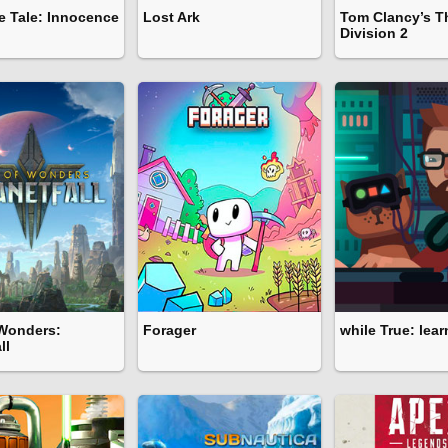
e Tale: Innocence
Lost Ark
Tom Clancy’s T
Division 2
Wonders:
Forager
while True: lear
ll