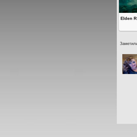
Elden R
Заметили