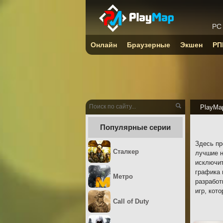
PC
Онлайн
Браузерные
Экшен
РП
PlayMa
Популярные серии
Здесь пр
Сталкер
лучшие н
исключит
графика 
Метро
разработ
игр, кот
Call of Duty