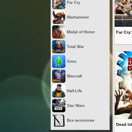
Far Cry
Warhammer
Medal of Honor
Far Cry
Total War
Sims
Warcraft
Half-Life
Star Wars
Все антологии
Dead Is