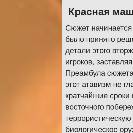
Красная ма
Сюжет начинается 
было принято реш
детали этого втор
игроков, заставля
Преамбула сюжета 
этот атавизм не г
кратчайшие сроки 
восточного побер
террористическую 
биологическое ору