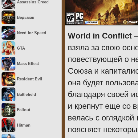
Assassins Creed
Ведьмак
Need for Speed
World in Conflict
–
взяла за свою осн
GTA
повествующей о н
Mass Effect
Союза и капиталис
Resident Evil
она будет пользов
благодаря своей и
Battlefield
и крепнут еще со 
Fallout
велась с оглядкой
Hitman
поясняет некоторы