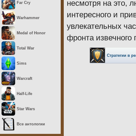
несмотря на это, 
Far Cry
интересного и при
Warhammer
увлекательных час
Medal of Honor
фронта извечного 
Total War
Стратегии в р
Sims
Warcraft
Half-Life
Star Wars
Все антологии