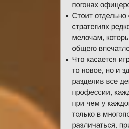
погонах офицер
Стоит отдельно 
стратегиях редк
мелочам, которы
общего впечатле
Что касается иг
то новое, но и 
разделив все д
профессии, каж
при чем у каждо
только в многоп
различаться, пр