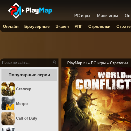
PC игры
Мини игры
Он
Онлайн
Браузерные
Экшен
РПГ
Стрелялки
Страте
PlayMap.ru
»
PC игры
»
Стратегии
Популярные серии
Сталкер
Метро
Call of Duty